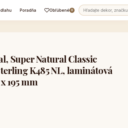
odlahu
Poradňa
Obľúbené
0
l, Super Natural Classic
terling K485 NL, laminátová
 x 195 mm