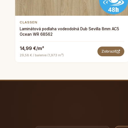
CLASSEN
Laminátová podlaha vodeodolná Dub Sevilla 8mm AC5
Ocean WR 68562
14,99 €/m²
Zobraziť
29,58 € / balenie (1,973 m²)