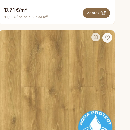
17,71 €/m²
Zobraziť
44,16 € / balenie (2,493 m²)