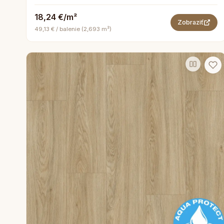
18,24 €/m²
Zobraziť
49,13 € / balenie (2,693 m²)