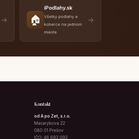
iPodlahy.sk
y
🏠
Všetky podlahy a
→
→
koberce na jednom
mieste
Kontakt
od A po Zet, s.r.o.
Masarykova 22
080 01 Prešov
IČO: 46 693 092