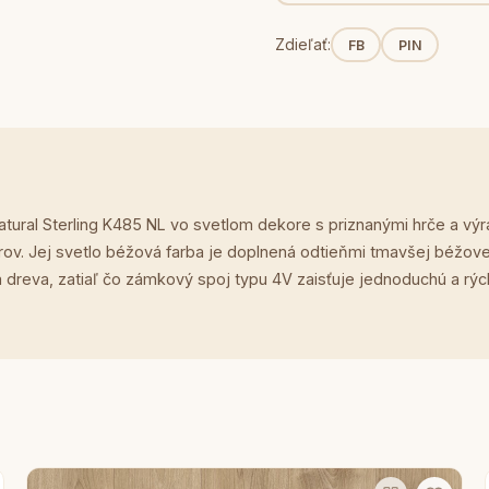
Zdieľať:
FB
PIN
atural Sterling K485 NL vo svetlom dekore s priznanými hrče a vý
ov. Jej svetlo béžová farba je doplnená odtieňmi tmavšej béžove
dreva, zatiaľ čo zámkový spoj typu 4V zaisťuje jednoduchú a rýchl