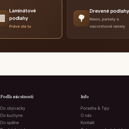
Laminátové
Drevené podlah
🟫
🌳
podlahy
Masív, parkety a
viacvrstvové lamely
Práve ste tu
Podľa miestnosti
Info
Do obývačky
Poradňa & Tipy
Do kuchyne
O nás
Do spálne
Kontakt