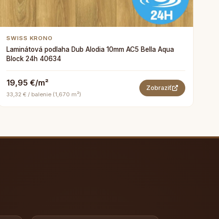
SWISS KRONO
Laminátová podlaha Dub Alodia 10mm AC5 Bella Aqua
Block 24h 40634
19,95 €/m²
Zobraziť
33,32 € / balenie (1,670 m²)