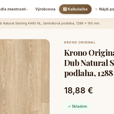
dľa miestnosti
Výrobcovia
🧮 Kalkulačka
✨ Nájdi p
⌄
ub Natural Sterling K485 NL, laminátová podlaha, 1288 x 195 mm
KRONO ORIGINAL
Krono Origina
Dub Natural S
podlaha, 1288
18,88 €
✓ Skladom