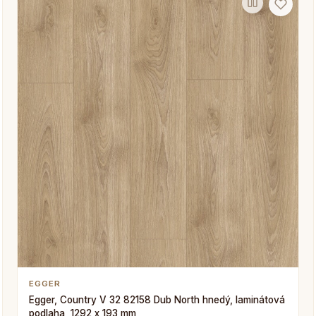
EGGER
Egger, Country V 32 82158 Dub North hnedý, laminátová
podlaha, 1292 x 193 mm