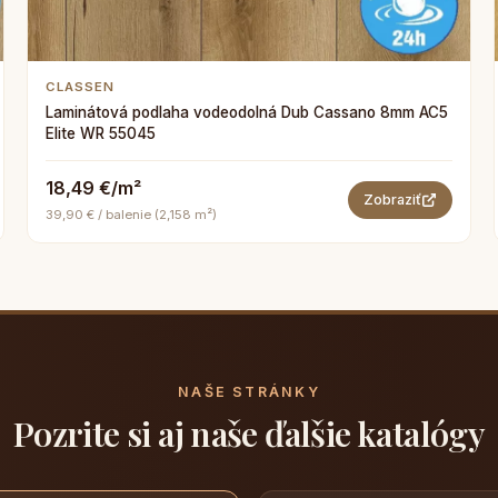
CLASSEN
Laminátová podlaha vodeodolná Dub Cassano 8mm AC5
Elite WR 55045
18,49 €/m²
Zobraziť
39,90 € / balenie (2,158 m²)
NAŠE STRÁNKY
Pozrite si aj naše ďalšie katalógy