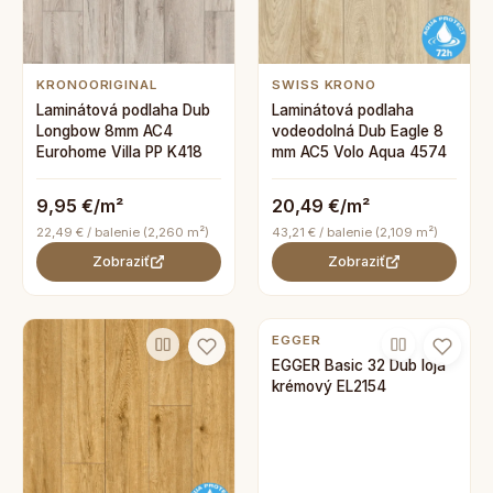
KRONOORIGINAL
SWISS KRONO
Laminátová podlaha Dub
Laminátová podlaha
Longbow 8mm AC4
vodeodolná Dub Eagle 8
Eurohome Villa PP K418
mm AC5 Volo Aqua 4574
9,95 €/m²
20,49 €/m²
22,49 € / balenie (2,260 m²)
43,21 € / balenie (2,109 m²)
Zobraziť
Zobraziť
EGGER
EGGER Basic 32 Dub loja
krémový EL2154