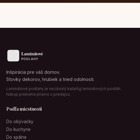
Inšpirácia pre váš domov.
Stovky dekorov, hrubiek a tried odolnosti.
Laminátové podlahy je nezávislý katalóg laminátových podláh.
Nákup prebieha priamo u predajcu.
Podľa miestnosti
Do obývačky
Do kuchyne
Do spálne