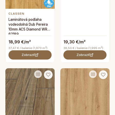
CLASSEN
Laminátová podlaha
vodeodolná Dub Pereira
10mm AC5 Diamond WR
62189
18,99 €/m²
19,30 €/m²
37,47 € / balenie (1,973 m²)
38,50 € / balenie (1,995 m²)
Zobraziť
Zobraziť