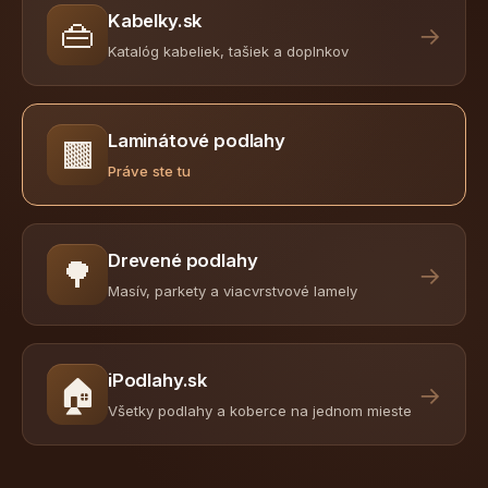
Kabelky.sk
👜
→
Katalóg kabeliek, tašiek a doplnkov
Laminátové podlahy
🟫
Práve ste tu
Drevené podlahy
🌳
→
Masív, parkety a viacvrstvové lamely
iPodlahy.sk
🏠
→
Všetky podlahy a koberce na jednom mieste