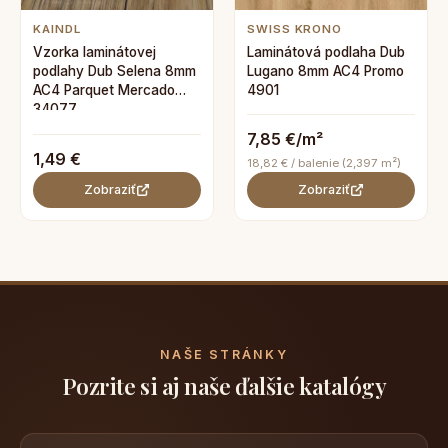
KAINDL
SWISS KRONO
Vzorka laminátovej
Laminátová podlaha Dub
podlahy Dub Selena 8mm
Lugano 8mm AC4 Promo
AC4 Parquet Mercado
4901
34077
7,85 €/m²
1,49 €
18,82 € / balenie (2,397 m²)
Zobraziť
Zobraziť
NAŠE STRÁNKY
Pozrite si aj naše ďalšie katalógy