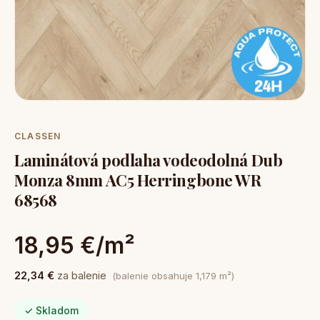
CLASSEN
Laminátová podlaha vodeodolná Dub
Monza 8mm AC5 Herringbone WR
68568
18,95 €/m²
22,34 €
za balenie
(balenie obsahuje 1,179 m²)
✓ Skladom