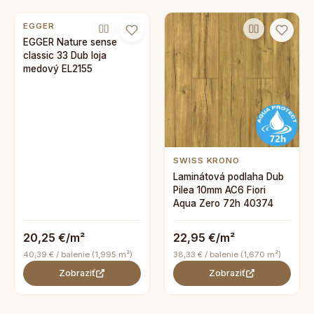
EGGER
EGGER Nature sense
classic 33 Dub loja
medový EL2155
SWISS KRONO
Laminátová podlaha Dub
Pilea 10mm AC6 Fiori
Aqua Zero 72h 40374
20,25 €/m²
22,95 €/m²
40,39 € / balenie (1,995 m²)
38,33 € / balenie (1,670 m²)
Zobraziť
Zobraziť