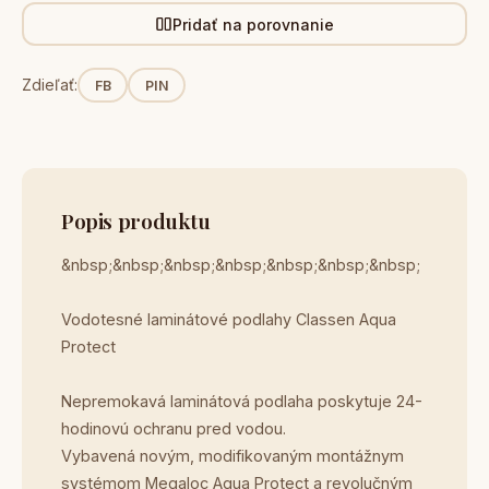
Pridať na porovnanie
Zdieľať:
FB
PIN
Popis produktu
&nbsp;&nbsp;&nbsp;&nbsp;&nbsp;&nbsp;&nbsp;
Vodotesné laminátové podlahy Classen Aqua
Protect
Nepremokavá laminátová podlaha poskytuje 24-
hodinovú ochranu pred vodou.
Vybavená novým, modifikovaným montážnym
systémom Megaloc Aqua Protect a revolučným