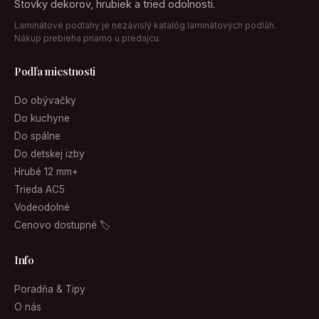
Stovky dekorov, hrubiek a tried odolnosti.
Laminátové podlahy je nezávislý katalóg laminátových podláh.
Nákup prebieha priamo u predajcu.
Podľa miestnosti
Do obývačky
Do kuchyne
Do spálne
Do detskej izby
Hrubé 12 mm+
Trieda AC5
Vodeodolné
Cenovo dostupné 🏷
Info
Poradňa & Tipy
O nás