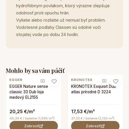
hydrofóbnym povlakom, ktorý výrazne zlepšuje
odolnosť proti opuchu hrán.
Vyliatie alebo rozliatie už nemusí byť problém.
Vodotesné podlahy Classen sú odolné voči
stojatej vode po dobu 24 hodín.
Mohlo by sa vám páčiť
EGGER
KRONOTEX
EGGER Nature sense
KRONOTEX Exquisit Dub
classic 33 Dub loja
atlas prírodné D 3224
medový EL2155
20,25 €/m²
17,53 €/m²
40,39 € / balenie (1,995 m²)
37,33 € / balenie (2,130 m²)
Zobraziť
Zobraziť