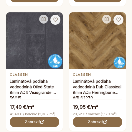
CLASSEN
CLASSEN
Laminátová podlaha
Laminátová podlaha
vodeodolná Oiled State
vodeodolná Dub Classical
8mm AC4 Visiogrande WR
8mm AC5 Herringbone
56015
WR 63270
17,49 €/m²
19,95 €/m²
41,40 € / balenie (2,367 m²)
23,52 € / balenie (1,179 m²)
Zobraziť
Zobraziť