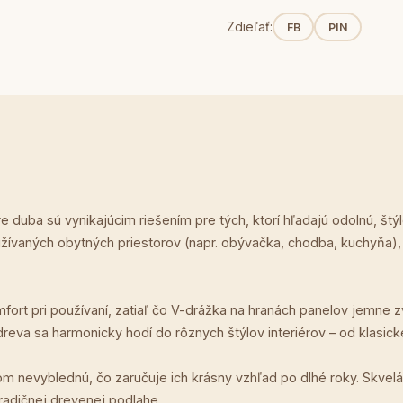
Zdieľať:
FB
PIN
e duba sú vynikajúcim riešením pre tých, ktorí hľadajú odolnú, š
užívaných obytných priestorov (napr. obývačka, chodba, kuchyňa)
fort pri používaní, zatiaľ čo V-drážka na hranách panelov jemne
dreva sa harmonicky hodí do rôznych štýlov interiérov – od klasi
som nevyblednú, čo zaručuje ich krásny vzhľad po dlhé roky. Skvelá
tradičnej drevenej podlahe.