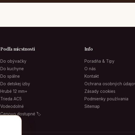
Podľa miestnosti
Info
Do obývačky
Poradňa & Tipy
Do kuchyne
O nás
Do spálne
Kontakt
Do detskej izby
Ochrana osobných údajo
Hrubé 12 mm+
Zásady cookies
Trieda AC5
Podmienky používania
Vodeodolné
Sitemap
Cenovo dostupné 🏷