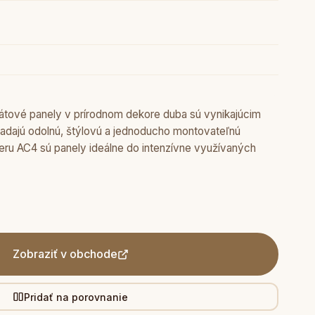
ové panely v prírodnom dekore duba sú vynikajúcim
hľadajú odolnú, štýlovú a jednoducho montovateľnú
eru AC4 sú panely ideálne do intenzívne využívaných
Zobraziť v obchode
Pridať na porovnanie