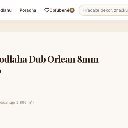
odlahu
Poradňa
Obľúbené
0
podlaha Dub Orlean 8mm
p
obsahuje 2,899 m²)