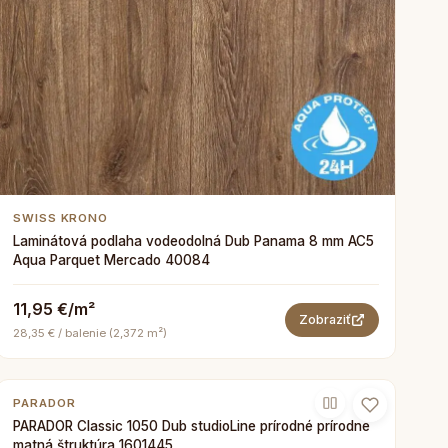
SWISS KRONO
Laminátová podlaha vodeodolná Dub Panama 8 mm AC5
Aqua Parquet Mercado 40084
11,95 €/m²
Zobraziť
28,35 € / balenie (2,372 m²)
PARADOR
PARADOR Classic 1050 Dub studioLine prírodné prírodne
matná štruktúra 1601445