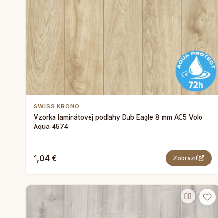
SWISS KRONO
Vzorka laminátovej podlahy Dub Eagle 8 mm AC5 Volo
Aqua 4574
1,04 €
Zobraziť