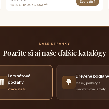
Zobraziť
46,29 € / balenie (2,693 m²)
NAŠE STRÁNKY
Pozrite si aj naše ďalšie katalógy
Laminátové
Drevené podlah
🟫
🌳
podlahy
Masív, parkety a
viacvrstvové lamely
Práve ste tu