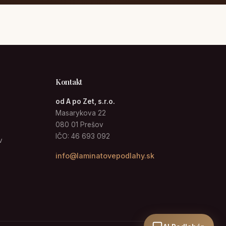
Kontakt
od A po Zet, s.r.o.
Masarykova 22
080 01 Prešov
IČO: 46 693 092
v
info@laminatovepodlahy.sk