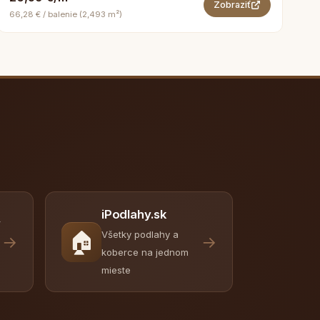
Zobraziť
66,28 € / balenie (2,493 m²)
iPodlahy.sk
y
🏠
Všetky podlahy a
→
→
koberce na jednom
mieste