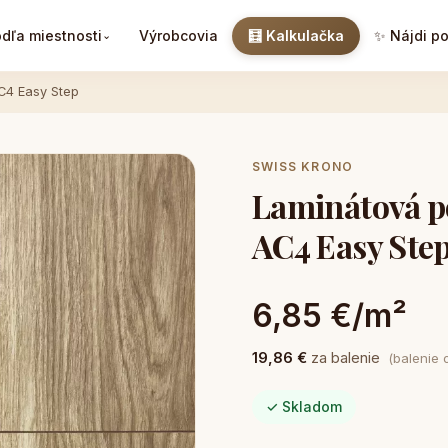
dľa miestnosti
Výrobcovia
🧮 Kalkulačka
✨ Nájdi p
⌄
C4 Easy Step
SWISS KRONO
Laminátová 
AC4 Easy Ste
6,85 €/m²
19,86 €
za balenie
(balenie 
✓ Skladom