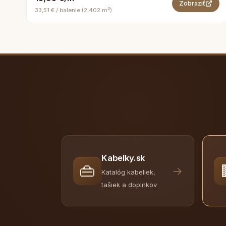
Zobraziť
33,51 € / balenie (2,402 m²)
Kabelky.sk
👜
→
Katalóg kabeliek,
tašiek a doplnkov