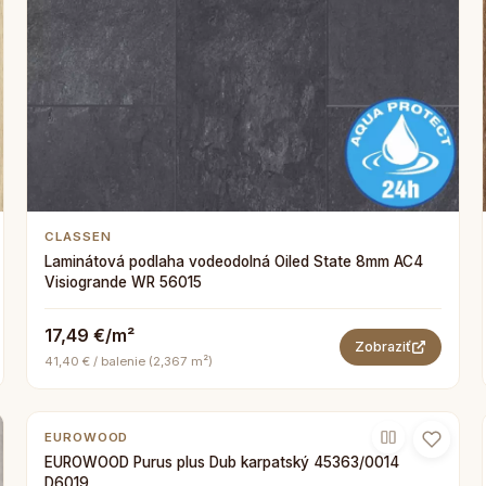
CLASSEN
Laminátová podlaha vodeodolná Oiled State 8mm AC4
Visiogrande WR 56015
17,49 €/m²
Zobraziť
41,40 € / balenie (2,367 m²)
EUROWOOD
EUROWOOD Purus plus Dub karpatský 45363/0014
D6019