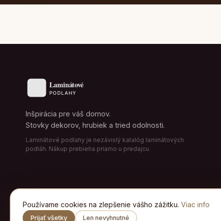
Inšpirácia pre váš domov.
Stovky dekorov, hrubiek a tried odolnosti.
Laminátové podlahy je nezávislý katalóg laminátových
podláh. Nákup prebieha priamo u predajcu.
Používame cookies na zlepšenie vášho zážitku.
Viac info
Prijať všetky
Len nevyhnutné