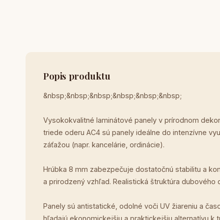
Popis produktu
&nbsp;&nbsp;&nbsp;&nbsp;&nbsp;&nbsp;
Vysokokvalitné laminátové panely v prírodnom dekor
triede oderu AC4 sú panely ideálne do intenzívne vy
záťažou (napr. kancelárie, ordinácie).
Hrúbka 8 mm zabezpečuje dostatočnú stabilitu a kom
a prirodzený vzhľad. Realistická štruktúra dubového 
Panely sú antistatické, odolné voči UV žiareniu a ča
hľadajú ekonomickejšiu a praktickejšiu alternatívu k 