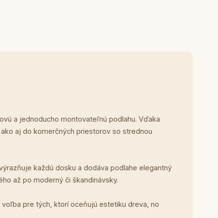
týlovú a jednoducho montovateľnú podlahu. Vďaka
, ako aj do komerčných priestorov so strednou
 zvýrazňuje každú dosku a dodáva podlahe elegantný
ckého až po moderný či škandinávsky.
 voľba pre tých, ktorí oceňujú estetiku dreva, no