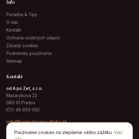
Info
Poradňa & Tipy
O nás
Kontakt
Ochrana osobných údajov
Zásady cookies
Podmienky používania
Sitemap
Kontakt
od A po Zet, s.r.o.
Masarykova 22
080 01 Prešov
IČO: 46 693 092
info@laminatovepodlahy.sk
Používame cookies na zlepšenie vášho zážitku.
Viac