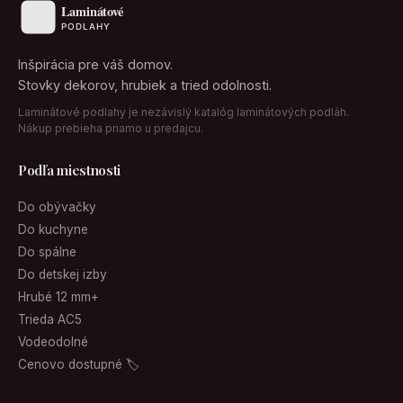
Inšpirácia pre váš domov.
Stovky dekorov, hrubiek a tried odolnosti.
Laminátové podlahy je nezávislý katalóg laminátových podláh.
Nákup prebieha priamo u predajcu.
Podľa miestnosti
Do obývačky
Do kuchyne
Do spálne
Do detskej izby
Hrubé 12 mm+
Trieda AC5
Vodeodolné
Cenovo dostupné 🏷