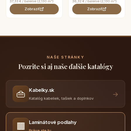
37,33 € / balenie (2,130 m²)
36,32 € / balenie (2,130 m²)
Zobraziť
Zobraziť
NAŠE STRÁNKY
Pozrite si aj naše ďalšie katalógy
Kabelky.sk
👜
→
Katalóg kabeliek, tašiek a doplnkov
Laminátové podlahy
🟫
Práve ste tu