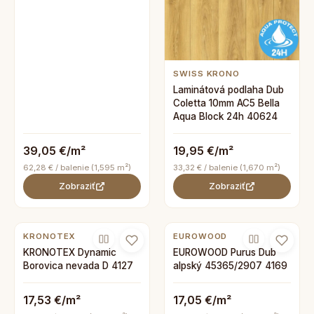
SWISS KRONO
Laminátová podlaha Dub
Coletta 10mm AC5 Bella
Aqua Block 24h 40624
39,05 €/m²
19,95 €/m²
62,28 € / balenie (1,595 m²)
33,32 € / balenie (1,670 m²)
Zobraziť
Zobraziť
KRONOTEX
EUROWOOD
KRONOTEX Dynamic
EUROWOOD Purus Dub
Borovica nevada D 4127
alpský 45365/2907 4169
17,53 €/m²
17,05 €/m²