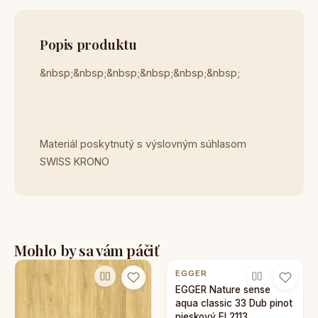
Popis produktu
&nbsp;&nbsp;&nbsp;&nbsp;&nbsp;&nbsp;
Materiál poskytnutý s výslovným súhlasom
SWISS KRONO
Mohlo by sa vám páčiť
EGGER
EGGER Nature sense
aqua classic 33 Dub pinot
pieskový EL2113