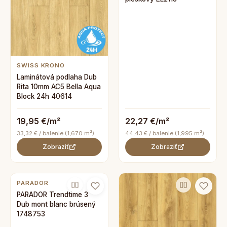
SWISS KRONO
Laminátová podlaha Dub
Rita 10mm AC5 Bella Aqua
Block 24h 40614
19,95 €/m²
22,27 €/m²
33,32 € / balenie (1,670 m²)
44,43 € / balenie (1,995 m²)
Zobraziť
Zobraziť
PARADOR
PARADOR Trendtime 3
Dub mont blanc brúsený
1748753