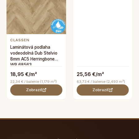
CLASSEN
Laminátová podlaha
vodeodolná Dub Stelvio
8mm AC5 Herringbone
WR 68563
18,95 €/m²
25,56 €/m²
22,34 € / balenie (1,179 m²)
63,73 € / balenie (2,493 m²)
Zobraziť
Zobraziť