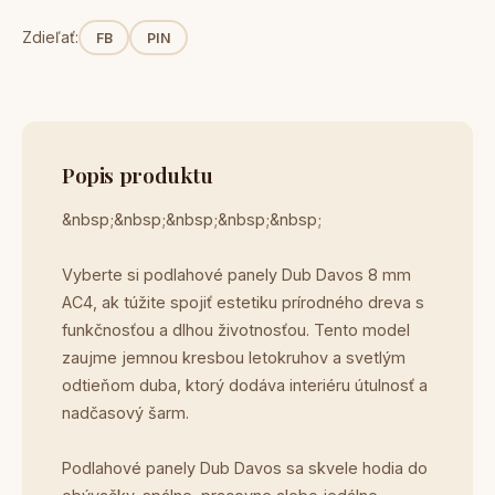
Zdieľať:
FB
PIN
Popis produktu
&nbsp;&nbsp;&nbsp;&nbsp;&nbsp;
Vyberte si podlahové panely Dub Davos 8 mm
AC4, ak túžite spojiť estetiku prírodného dreva s
funkčnosťou a dlhou životnosťou. Tento model
zaujme jemnou kresbou letokruhov a svetlým
odtieňom duba, ktorý dodáva interiéru útulnosť a
nadčasový šarm.
Podlahové panely Dub Davos sa skvele hodia do