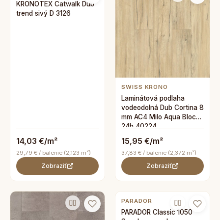
KRONOTEX Catwalk Dub
trend sivý D 3126
SWISS KRONO
Laminátová podlaha
vodeodolná Dub Cortina 8
mm AC4 Milo Aqua Block
24h 40224
14,03 €/m²
15,95 €/m²
29,79 € / balenie (2,123 m²)
37,83 € / balenie (2,372 m²)
Zobraziť
Zobraziť
PARADOR
PARADOR Classic 1050