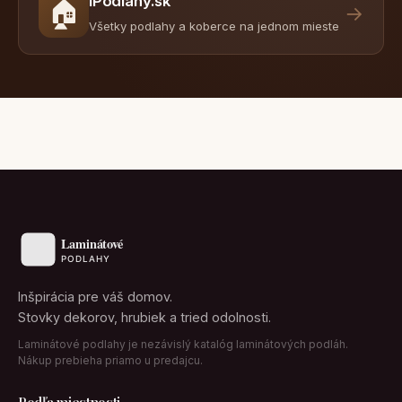
iPodlahy.sk
🏠
→
Všetky podlahy a koberce na jednom mieste
Inšpirácia pre váš domov.
Stovky dekorov, hrubiek a tried odolnosti.
Laminátové podlahy je nezávislý katalóg laminátových podláh.
Nákup prebieha priamo u predajcu.