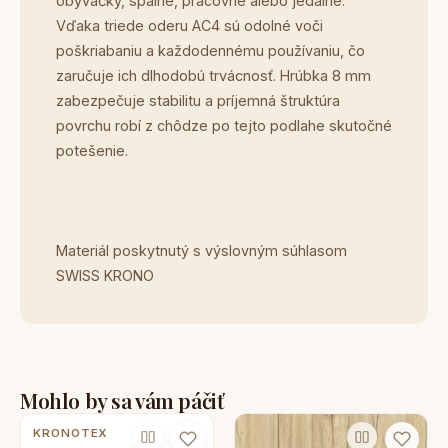
obývačky, spálne, pracovne alebo jedálne.
Vďaka triede oderu AC4 sú odolné voči
poškriabaniu a každodennému používaniu, čo
zaručuje ich dlhodobú trvácnosť. Hrúbka 8 mm
zabezpečuje stabilitu a príjemná štruktúra
povrchu robí z chôdze po tejto podlahe skutočné
potešenie.
Materiál poskytnutý s výslovným súhlasom
SWISS KRONO
Mohlo by sa vám páčiť
KRONOTEX