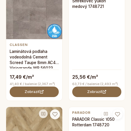
Smrekovec yukon
medový 1748721
CLASSEN
Laminátová podlaha
vodeodolná Cement
Screed Taupe 8mm AC4
Visiogrande WR 56023
17,49 €/m²
25,56 €/m²
41,40 € / balenie (2,367 m²)
63,73 € / balenie (2,493 m²)
Zobraziť
Zobraziť
PARADOR
PARADOR Classic 1050
Rotterdam 1748720