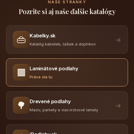
NAŠE STRÁNKY
Pozrite si aj naše ďalšie katalógy
Kabelky.sk
👜
→
Katalóg kabeliek, tašiek a doplnkov
Laminátové podlahy
🟫
Práve ste tu
Drevené podlahy
🌳
→
Masív, parkety a viacvrstvové lamely