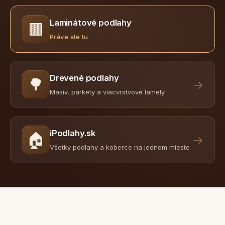
Laminátové podlahy
🟫
Práve ste tu
Drevené podlahy
🌳
→
Masív, parkety a viacvrstvové lamely
iPodlahy.sk
🏠
→
Všetky podlahy a koberce na jednom mieste