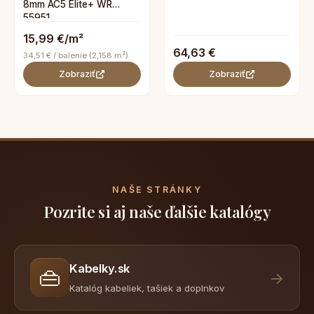
8mm AC5 Elite+ WR
55951
15,99 €/m²
64,63 €
34,51 € / balenie (2,158 m²)
Zobraziť
Zobraziť
NAŠE STRÁNKY
Pozrite si aj naše ďalšie katalógy
Kabelky.sk
👜
→
Katalóg kabeliek, tašiek a doplnkov