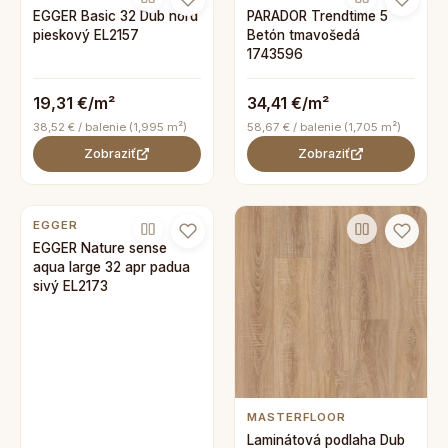
EGGER Basic 32 Dub nord
PARADOR Trendtime 5
pieskový EL2157
Betón tmavošedá
1743596
19,31 €/m²
34,41 €/m²
38,52 € / balenie (1,995 m²)
58,67 € / balenie (1,705 m²)
Zobraziť
Zobraziť
EGGER
EGGER Nature sense
aqua large 32 apr padua
sivý EL2173
MASTERFLOOR
Laminátová podlaha Dub