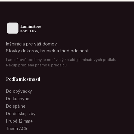
Inšpirácia pre váš domov.
Stovky dekorov, hrubiek a tried odolnosti.
Laminátové podlahy je nezávislý katalóg laminátových podláh.
Nákup prebieha priamo u predajcu.
Podľa miestnosti
Do obývačky
Do kuchyne
Do spálne
Do detskej izby
Hrubé 12 mm+
Trieda AC5