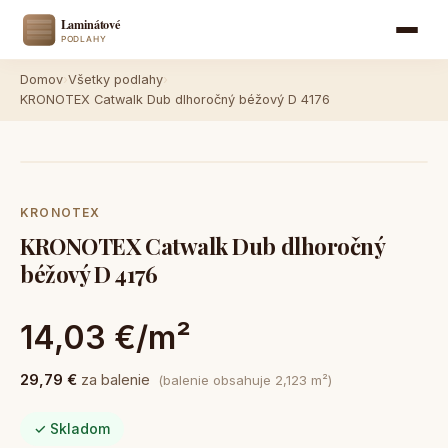
Domov
›
Všetky podlahy
›
KRONOTEX Catwalk Dub dlhoročný béžový D 4176
KRONOTEX
KRONOTEX Catwalk Dub dlhoročný
béžový D 4176
14,03 €/m²
29,79 €
za balenie
(balenie obsahuje 2,123 m²)
✓ Skladom