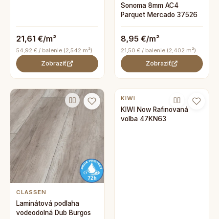
Sonoma 8mm AC4
Parquet Mercado 37526
21,61 €/m²
8,95 €/m²
54,92 € / balenie (2,542 m²)
21,50 € / balenie (2,402 m²)
Zobraziť
Zobraziť
KIWI
KIWI Now Rafinovaná
volba 47KN63
CLASSEN
Laminátová podlaha
vodeodolná Dub Burgos