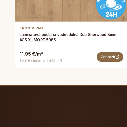
KRONOSPAN
Laminátová podlaha vodeodolná Dub Sherwood 8mm
AC5 XL MO.RE 5985
11,95 €/m²
Zobraziť
30,11 € / balenie (2,520 m²)