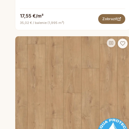
17,55 €/m²
Zobraziť
35,02 € / balenie (1,995 m²)