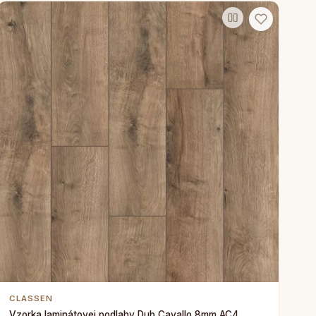
CLASSEN
Vzorka laminátovej podlahy Dub Cavallo 8mm AC4