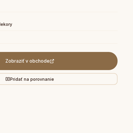
dekory
Zobraziť v obchode
Pridať na porovnanie