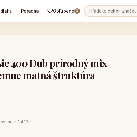
odlahu
Poradňa
Obľúbené
0
c 400 Dub prírodný mix
 jemne matná štruktúra
obsahuje 2,493 m²)