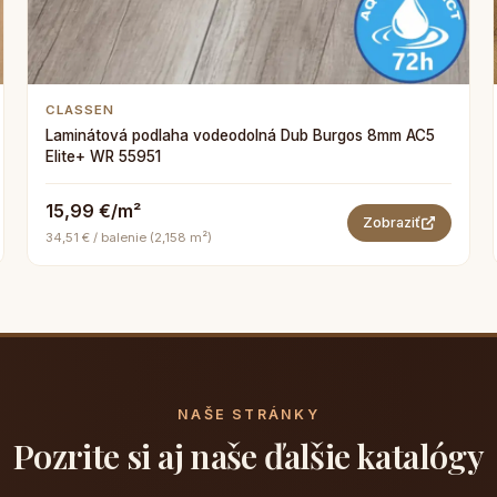
CLASSEN
Laminátová podlaha vodeodolná Dub Burgos 8mm AC5
Elite+ WR 55951
15,99 €/m²
Zobraziť
34,51 € / balenie (2,158 m²)
NAŠE STRÁNKY
Pozrite si aj naše ďalšie katalógy