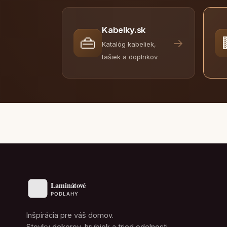
Kabelky.sk
👜
→
Katalóg kabeliek,
tašiek a doplnkov
Inšpirácia pre váš domov.
Stovky dekorov, hrubiek a tried odolnosti.