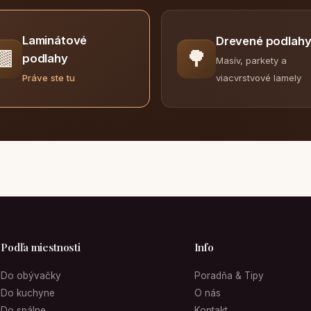
Laminátové
Drevené podlah
🟫
🌳
podlahy
Masív, parkety a
viacvrstvové lamely
Práve ste tu
Podľa miestnosti
Info
Do obývačky
Poradňa & Tipy
Do kuchyne
O nás
Do spálne
Kontakt