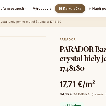
dľa miestnosti
Výrobcovia
🧮 Kalkulačka
✨ Nájdi p
⌄
stal biely jemne matná štruktúra 1748180
PARADOR
PARADOR Basi
crystal biely
1748180
17,71 €/m²
44,16 €
za balenie
(balenie 
✓ Skladom