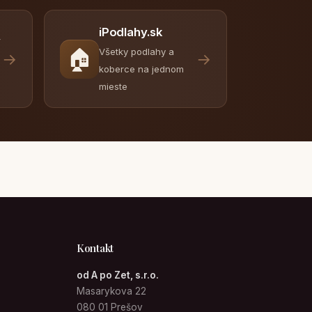
iPodlahy.sk
y
🏠
Všetky podlahy a
→
→
koberce na jednom
mieste
Kontakt
od A po Zet, s.r.o.
Masarykova 22
080 01 Prešov