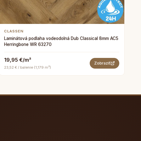
CLASSEN
Laminátová podlaha vodeodolná Dub Classical 8mm AC5
Herringbone WR 63270
19,95 €/m²
Zobraziť
23,52 € / balenie (1,179 m²)