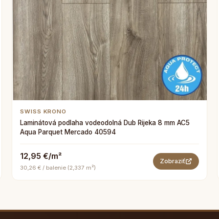
SWISS KRONO
Laminátová podlaha vodeodolná Dub Rijeka 8 mm AC5
Aqua Parquet Mercado 40594
12,95 €/m²
Zobraziť
30,26 € / balenie (2,337 m²)