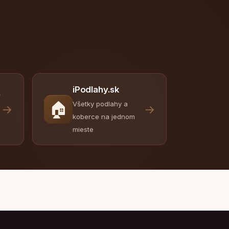
iPodlahy.sk
y
🏠
Všetky podlahy a
→
→
koberce na jednom
mieste