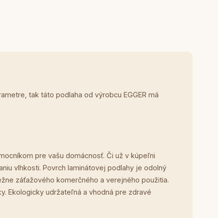
arametre, tak táto podlaha od výrobcu EGGER má
mocníkom pre vašu domácnosť. Či už v kúpeľni
niu vlhkosti. Povrch laminátovej podlahy je odolný
 bežne záťažového komerčného a verejného použitia.
. Ekologicky udržateľná a vhodná pre zdravé