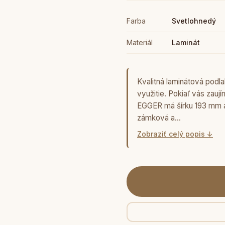
Farba
Svetlohnedý
Materiál
Laminát
Kvalitná laminátová pod
využitie. Pokiaľ vás zauj
EGGER má šírku 193 mm a
zámková a…
Zobraziť celý popis ↓