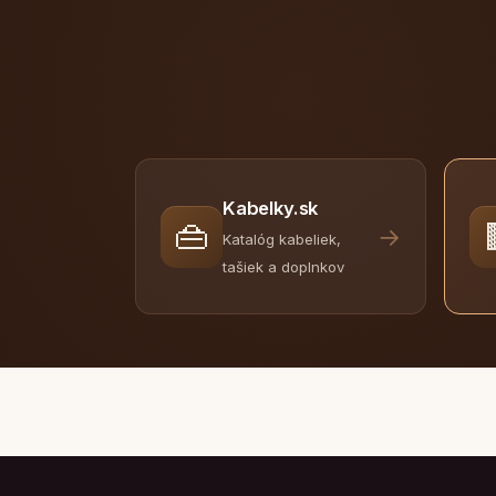
Kabelky.sk
👜
→
Katalóg kabeliek,
tašiek a doplnkov