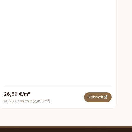
26,59 €/m²
Zobraziť
66,28 € / balenie (2,493 m²)