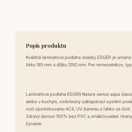
Popis produktu
Kvalitná laminátová podlaha značky EGGER je určená
šírku 193 mm a dĺžku 1292 mm. Pre remeselníkov, ty
Laminátová podlaha EGGER Nature sense aqua classi
alebo v kuchyni, vodotesný zaklapávací systém posky
voči opotrebovaniu AC4, UV žiareniu a ľahko sa čist
Zdravý domov 100% bez PVC a zmäkčovadiel. Hrany 
bývanie.