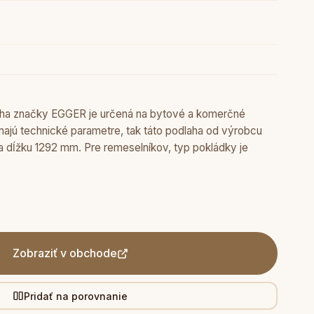
laha značky EGGER je určená na bytové a komerčné
ímajú technické parametre, tak táto podlaha od výrobcu
 dĺžku 1292 mm. Pre remeselníkov, typ pokládky je
Zobraziť v obchode
Pridať na porovnanie