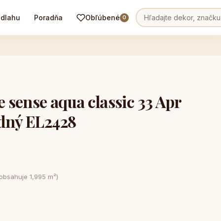
odlahu
Poradňa
Obľúbené
0
sense aqua classic 33 Apr
odný EL2428
 obsahuje 1,995 m²)