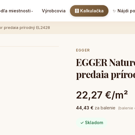
dľa miestnosti
Výrobcovia
🧮 Kalkulačka
✨ Nájdi p
⌄
r predaia prírodný EL2428
EGGER
EGGER Nature 
predaia prír
22,27 €/m²
44,43 €
za balenie
(balenie
✓ Skladom