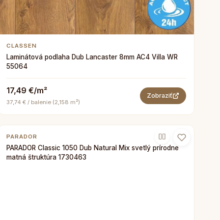
CLASSEN
Laminátová podlaha Dub Lancaster 8mm AC4 Villa WR
55064
17,49 €/m²
Zobraziť
37,74 € / balenie (2,158 m²)
PARADOR
PARADOR Classic 1050 Dub Natural Mix svetlý prírodne
matná štruktúra 1730463