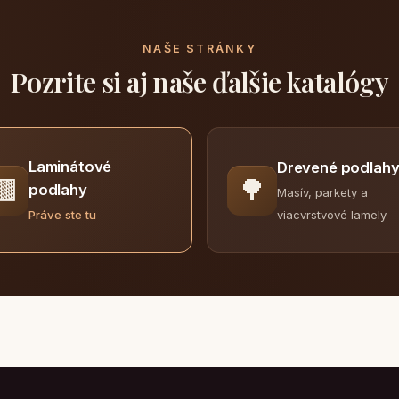
NAŠE STRÁNKY
Pozrite si aj naše ďalšie katalógy
Laminátové
Drevené podlah
🟫
🌳
podlahy
Masív, parkety a
viacvrstvové lamely
Práve ste tu