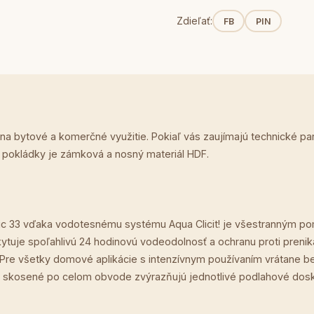
Zdieľať:
FB
PIN
 na bytové a komerčné využitie. Pokiaľ vás zaujímajú technické p
p pokládky je zámková a nosný materiál HDF.
c 33 vďaka vodotesnému systému Aqua Clicit! je všestranným po
tuje spoľahlivú 24 hodinovú vodeodolnosť a ochranu proti prenika
í. Pre všetky domové aplikácie s intenzívnym používaním vrátane
skosené po celom obvode zvýrazňujú jednotlivé podlahové dosky