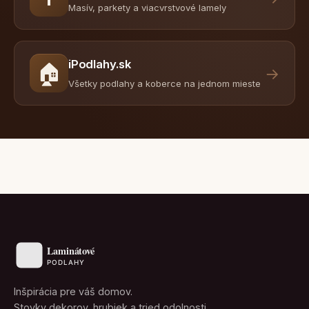
Masív, parkety a viacvrstvové lamely
iPodlahy.sk
🏠
→
Všetky podlahy a koberce na jednom mieste
Inšpirácia pre váš domov.
Stovky dekorov, hrubiek a tried odolnosti.