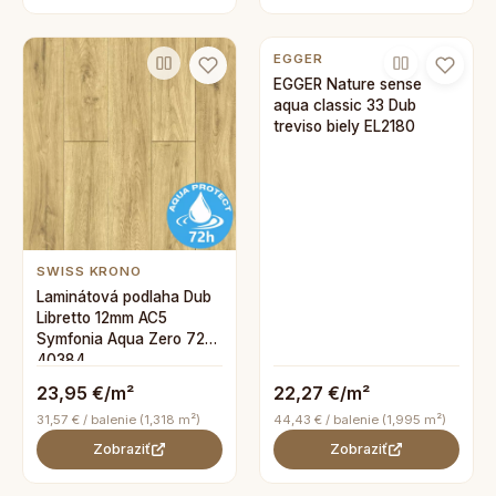
EGGER
EGGER Nature sense
aqua classic 33 Dub
treviso biely EL2180
SWISS KRONO
Laminátová podlaha Dub
Libretto 12mm AC5
Symfonia Aqua Zero 72h
40384
23,95 €/m²
22,27 €/m²
31,57 € / balenie (1,318 m²)
44,43 € / balenie (1,995 m²)
Zobraziť
Zobraziť