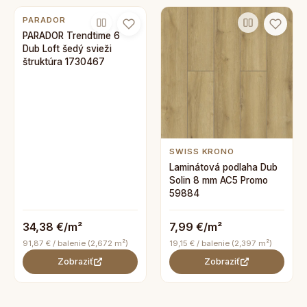
PARADOR
PARADOR Trendtime 6
Dub Loft šedý svieži
štruktúra 1730467
SWISS KRONO
Laminátová podlaha Dub
Solin 8 mm AC5 Promo
59884
34,38 €/m²
7,99 €/m²
91,87 € / balenie (2,672 m²)
19,15 € / balenie (2,397 m²)
Zobraziť
Zobraziť