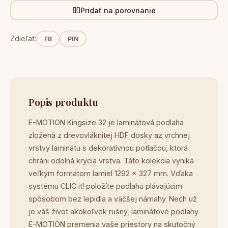
Pridať na porovnanie
Zdieľať:
FB
PIN
Popis produktu
E-MOTION Kingsize 32 je laminátová podlaha
zložená z drevovláknitej HDF dosky az vrchnej
vrstvy laminátu s dekoratívnou potlačou, ktorá
chráni odolná krycia vrstva. Táto kolekcia vyniká
veľkým formátom lamiel 1292 x 327 mm. Vďaka
systému CLIC it! položíte podlahu plávajúcim
spôsobom bez lepidla a väčšej námahy. Nech už
je váš život akokoľvek rušný, laminátové podlahy
E-MOTION premenia vaše priestory na skutočný