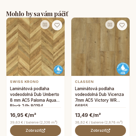
Mohlo by sa vám páčiť
SWISS KRONO
CLASSEN
Laminátová podlaha
Laminátová podlaha
vodeodolná Dub Umberto
vodeodolná Dub Vicenza
8 mm AC5 Paloma Aqua
7mm AC5 Victory WR
Block 24h 80194
66855
16,95 €/m²
13,49 €/m²
39,63 € / balenie (2,338 m²)
38,82 € / balenie (2,878 m²)
Zobraziť
Zobraziť