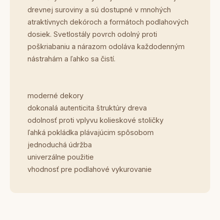
drevnej suroviny a sú dostupné v mnohých
atraktívnych dekóroch a formátoch podlahových
dosiek. Svetlostály povrch odolný proti
poškriabaniu a nárazom odoláva každodenným
nástrahám a ľahko sa čistí.
moderné dekory
dokonalá autenticita štruktúry dreva
odolnosť proti vplyvu kolieskové stoličky
ľahká pokládka plávajúcim spôsobom
jednoduchá údržba
univerzálne použitie
vhodnosť pre podlahové vykurovanie