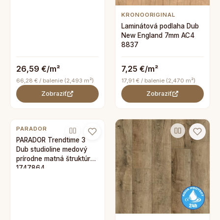
KRONOORIGINAL
Laminátová podlaha Dub
New England 7mm AC4
8837
26,59 €/m²
7,25 €/m²
66,28 € / balenie (2,493 m²)
17,91 € / balenie (2,470 m²)
Zobraziť
Zobraziť
PARADOR
PARADOR Trendtime 3
Dub studioline medový
prírodne matná štruktúra
1747864