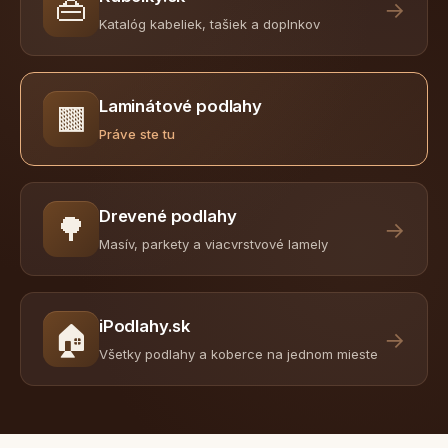
👜
→
Katalóg kabeliek, tašiek a doplnkov
Laminátové podlahy
🟫
Práve ste tu
Drevené podlahy
🌳
→
Masív, parkety a viacvrstvové lamely
iPodlahy.sk
🏠
→
Všetky podlahy a koberce na jednom mieste