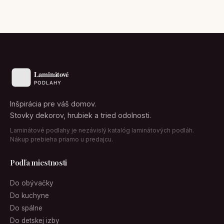
Inšpirácia pre váš domov.
Stovky dekorov, hrubiek a tried odolnosti.
Laminátové podlahy je nezávislý katalóg laminátových podláh.
Nákup prebieha priamo u predajcu.
Podľa miestnosti
Do obývačky
Do kuchyne
Do spálne
Do detskej izby