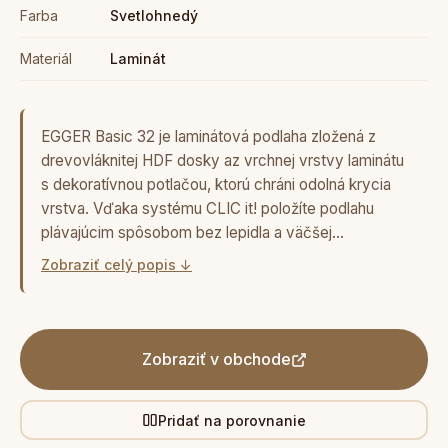
Farba
Svetlohnedý
Materiál
Laminát
EGGER Basic 32 je laminátová podlaha zložená z
drevovláknitej HDF dosky az vrchnej vrstvy laminátu
s dekoratívnou potlačou, ktorú chráni odolná krycia
vrstva. Vďaka systému CLIC it! položíte podlahu
plávajúcim spôsobom bez lepidla a väčšej…
Zobraziť celý popis ↓
Zobraziť v obchode
Pridať na porovnanie