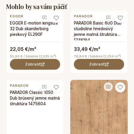
Mohlo by sa vám páčiť
EGGER
PARADOR
EGGER E-motion kingsize
PARADOR Basic 600 Dub
32 Dub skanderborg
studioline hnedosivý
pieskový EL290F
jemne matná štruktúra
1748194
22,05 €/m²
33,49 €/m²
55,90 € / balenie (2,535 m²)
78,84 € / balenie (2,354 m²)
Zobraziť
Zobraziť
PARADOR
PARADOR Classic 1050
Dub brúsený jemne matná
štruktúra 1475604