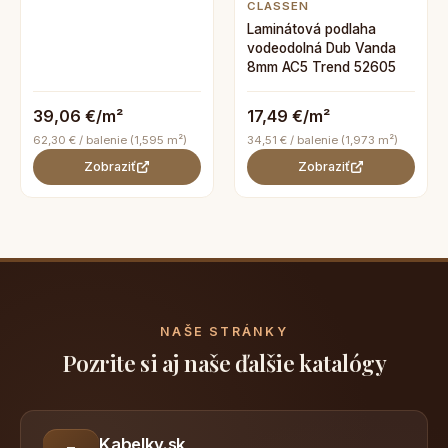
CLASSEN
Laminátová podlaha
vodeodolná Dub Vanda
8mm AC5 Trend 52605
39,06 €/m²
17,49 €/m²
62,30 € / balenie (1,595 m²)
34,51 € / balenie (1,973 m²)
Zobraziť
Zobraziť
NAŠE STRÁNKY
Pozrite si aj naše ďalšie katalógy
Kabelky.sk