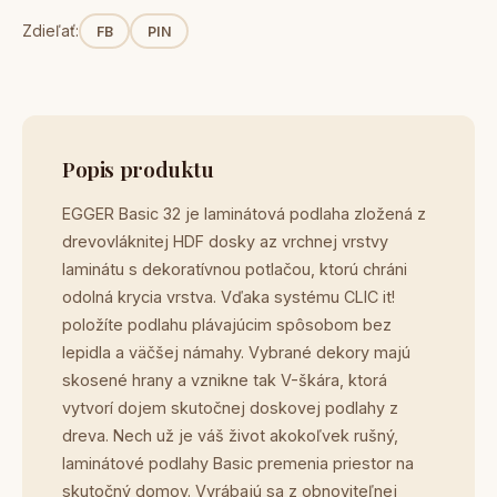
Zdieľať:
FB
PIN
Popis produktu
EGGER Basic 32 je laminátová podlaha zložená z
drevovláknitej HDF dosky az vrchnej vrstvy
laminátu s dekoratívnou potlačou, ktorú chráni
odolná krycia vrstva. Vďaka systému CLIC it!
položíte podlahu plávajúcim spôsobom bez
lepidla a väčšej námahy. Vybrané dekory majú
skosené hrany a vznikne tak V-škára, ktorá
vytvorí dojem skutočnej doskovej podlahy z
dreva. Nech už je váš život akokoľvek rušný,
laminátové podlahy Basic premenia priestor na
skutočný domov. Vyrábajú sa z obnoviteľnej