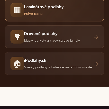
Laminátové podlahy
🟫
Práve ste tu
Drevené podlahy
🌳
→
Masív, parkety a viacvrstvové lamely
iPodlahy.sk
🏠
→
Všetky podlahy a koberce na jednom mieste