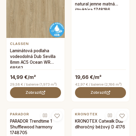
natural jemne matná
štruktúra 1748186
CLASSEN
Laminátová podlaha
vodeodolná Dub Sevilla
8mm AC5 Ocean WR
68562
14,99 €/m²
19,66 €/m²
29,58 € / balenie (1,973 m²)
42,97 € / balenie (2,186 m²)
Zobraziť
Zobraziť
PARADOR
KRONOTEX
PARADOR Trendtime 1
KRONOTEX Catwalk Dub
Shufflewood harmony
dlhoročný béžový D 4176
1748705