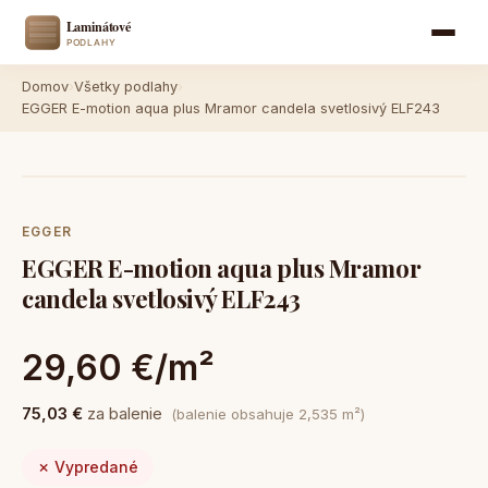
Domov
›
Všetky podlahy
›
EGGER E-motion aqua plus Mramor candela svetlosivý ELF243
EGGER
EGGER E-motion aqua plus Mramor
candela svetlosivý ELF243
29,60 €/m²
75,03 €
za balenie
(balenie obsahuje 2,535 m²)
✗ Vypredané