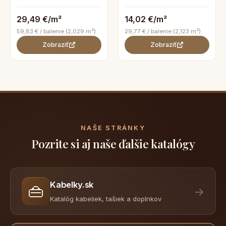
29,49 €/m²
14,02 €/m²
59,83 € / balenie (2,029 m²)
29,77 € / balenie (2,123 m²)
Zobraziť
Zobraziť
NAŠE STRÁNKY
Pozrite si aj naše ďalšie katalógy
Kabelky.sk
👜
→
Katalóg kabeliek, tašiek a doplnkov