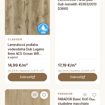
Dub monolith 45363/0013
D3660
CLASSEN
Laminátová podlaha
vodeodolná Dub Lugano
8mm AC5 Ocean WR
54937
14,99 €/m²
17,19 €/m²
29,58 € / balenie (1,973 m²)
46,29 € / balenie (2,693 m²)
Zobraziť
Zobraziť
PARADOR
PARADOR Basic 600 Dub
studioline macchiato