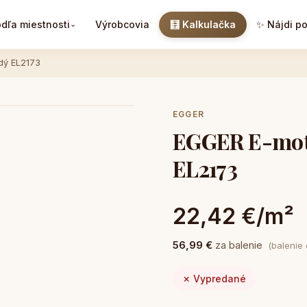
dľa miestnosti
Výrobcovia
🧮 Kalkulačka
✨ Nájdi p
⌄
dý EL2173
EGGER
EGGER E-moti
EL2173
22,42 €/m²
56,99 €
za balenie
(balenie
✗ Vypredané