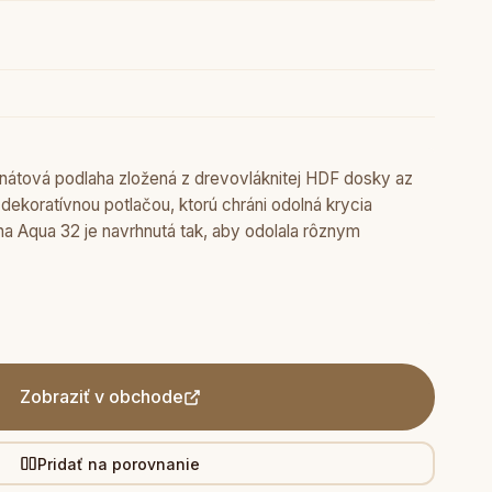
nátová podlaha zložená z drevovláknitej HDF dosky az
 dekoratívnou potlačou, ktorú chráni odolná krycia
ha Aqua 32 je navrhnutá tak, aby odolala rôznym
Zobraziť v obchode
Pridať na porovnanie