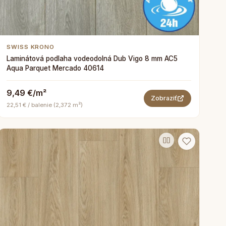
SWISS KRONO
Laminátová podlaha vodeodolná Dub Vigo 8 mm AC5
Aqua Parquet Mercado 40614
9,49 €/m²
Zobraziť
22,51 € / balenie (2,372 m²)