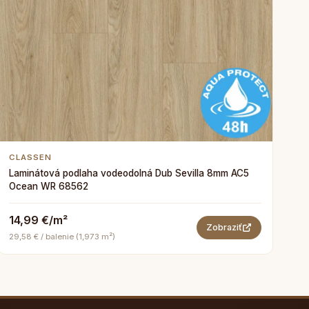
CLASSEN
Laminátová podlaha vodeodolná Dub Sevilla 8mm AC5
Ocean WR 68562
14,99 €/m²
Zobraziť
29,58 € / balenie (1,973 m²)