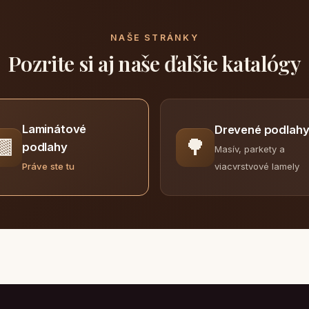
NAŠE STRÁNKY
Pozrite si aj naše ďalšie katalógy
Laminátové
Drevené podlah
🟫
🌳
podlahy
Masív, parkety a
viacvrstvové lamely
Práve ste tu