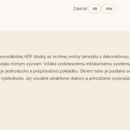
Zdieľať:
FB
PIN
ovláknitej HDF dosky az vrchnej vrstvy laminátu s dekoratívnou po
dolala rôznym výzvam. Vďaka vodotesnému inštalačnému systému A
je jednoduchú a prispôsobivú pokládku. Okrem toho je podlaha odol
vyblednutiu. Jej vizuálne atraktívne dekory a prirodzene vyzerajúc