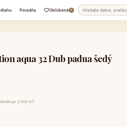
odlahu
Poradňa
Obľúbené
0
on aqua 32 Dub padua šedý
 obsahuje 2,542 m²)