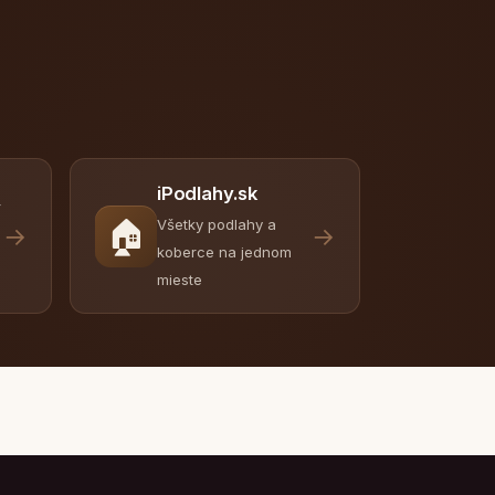
iPodlahy.sk
y
🏠
Všetky podlahy a
→
→
koberce na jednom
mieste