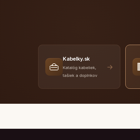
Kabelky.sk
👜
→
Katalóg kabeliek,
tašiek a doplnkov