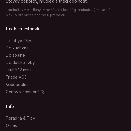
Stovky dekorov, hrubiek a tried odolnosti.
Laminátové podlahy je nezávislý katalóg laminátových podláh.
Nákup prebieha priamo u predajcu.
Podľa miestnosti
Do obývačky
Do kuchyne
Do spálne
Do detskej izby
Hrubé 12 mm+
Trieda AC5
Vodeodolné
Cenovo dostupné 🏷
Info
Poradňa & Tipy
O nás