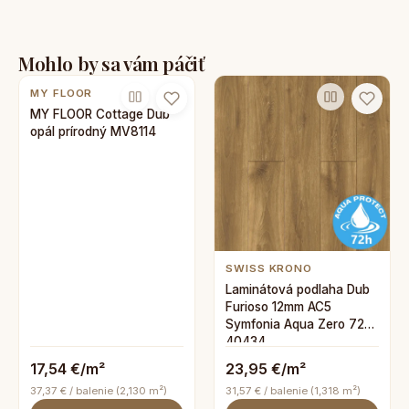
Mohlo by sa vám páčiť
MY FLOOR
MY FLOOR Cottage Dub
opál prírodný MV8114
SWISS KRONO
Laminátová podlaha Dub
Furioso 12mm AC5
Symfonia Aqua Zero 72h
40434
17,54 €/m²
23,95 €/m²
37,37 € / balenie (2,130 m²)
31,57 € / balenie (1,318 m²)