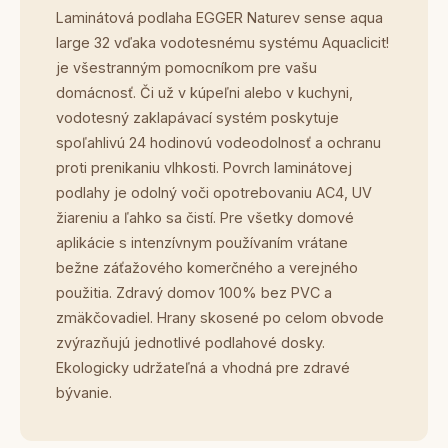
Laminátová podlaha EGGER Naturev sense aqua
large 32 vďaka vodotesnému systému Aquaclicit!
je všestranným pomocníkom pre vašu
domácnosť. Či už v kúpeľni alebo v kuchyni,
vodotesný zaklapávací systém poskytuje
spoľahlivú 24 hodinovú vodeodolnosť a ochranu
proti prenikaniu vlhkosti. Povrch laminátovej
podlahy je odolný voči opotrebovaniu AC4, UV
žiareniu a ľahko sa čistí. Pre všetky domové
aplikácie s intenzívnym používaním vrátane
bežne záťažového komerčného a verejného
použitia. Zdravý domov 100% bez PVC a
zmäkčovadiel. Hrany skosené po celom obvode
zvýrazňujú jednotlivé podlahové dosky.
Ekologicky udržateľná a vhodná pre zdravé
bývanie.