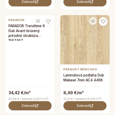
Zobraziť
Zobraziť
PARADOR
PARADOR Trendtime 6
Dub Avant brúsený
prírodné štruktúra
1567467
PARQUET MERCADO
Laminátová podlaha Dub
Makawi 7mm AC4 446K
34,42 €/m²
8,49 €/m²
91,96 € / balenie (2,672 m²)
21,31 € / balenie (2,510 m²)
Zobraziť
Zobraziť