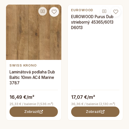
EUROWOOD
EUROWOOD Purus Dub
strieborný 45365/6013
D6013
SWISS KRONO
Laminátová podlaha Dub
Baltic 10mm AC4 Marine
3787
16,49 €/m²
17,07 €/m²
25,33 € / balenie (1,536 m²)
36,36 € / balenie (2,130 m²)
Zobraziť
Zobraziť