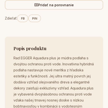
Pridať na porovnanie
Zdieľať:
FB
PIN
Popis produktu
Rad EGGER Aquadura plus je múdra podlaha s
dvojitou ochranou proti vode. Inovatívna hybridná
podlaha nastavuje nové merítka z hľadiska
estetiky a funkčnosti. Jej ultra matný povrch jej
dodáva vzhľad olejovaného dreva a elegantné
dekory zaisťujú exkluzívny vzhľad. Aquadura plus
je vybavená dvojnásobnou ochranou proti vode
vďaka našej tmavej nosnej doske s nízkou
bobtnavosťou v kombinácii s vodotesným