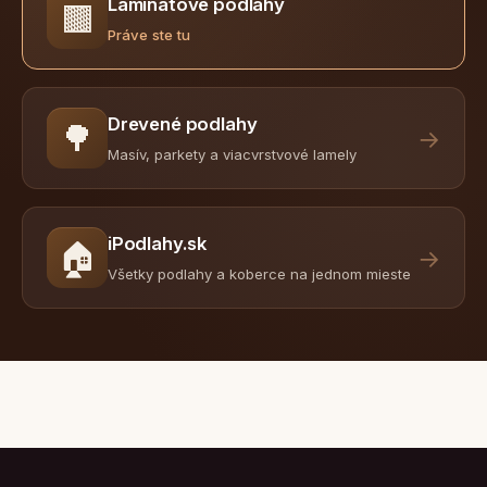
Laminátové podlahy
🟫
Práve ste tu
Drevené podlahy
🌳
→
Masív, parkety a viacvrstvové lamely
iPodlahy.sk
🏠
→
Všetky podlahy a koberce na jednom mieste