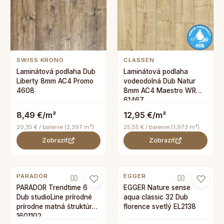
SWISS KRONO
CLASSEN
Laminátová podlaha Dub
Laminátová podlaha
Liberty 8mm AC4 Promo
vodeodolná Dub Natur
4608
8mm AC4 Maestro WR
61467
8,49 €/m²
12,95 €/m²
20,35 € / balenie (2,397 m²)
25,55 € / balenie (1,973 m²)
Zobraziť
Zobraziť
PARADOR
EGGER
PARADOR Trendtime 6
EGGER Nature sense
Dub studioLine prírodné
aqua classic 32 Dub
prírodne matná štruktúra
florence svetlý EL2138
1601102