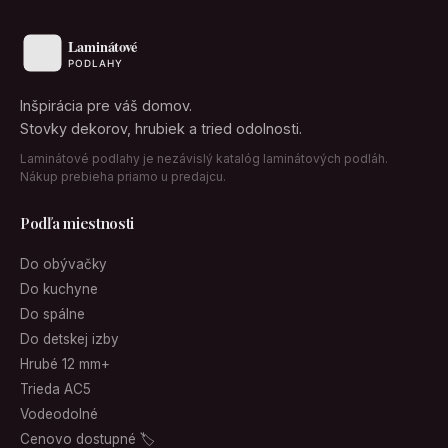
Inšpirácia pre váš domov.
Stovky dekorov, hrubiek a tried odolnosti.
Laminátové podlahy je nezávislý katalóg laminátových podláh.
Nákup prebieha priamo u predajcu.
Podľa miestnosti
Do obývačky
Do kuchyne
Do spálne
Do detskej izby
Hrubé 12 mm+
Trieda AC5
Vodeodolné
Cenovo dostupné 🏷