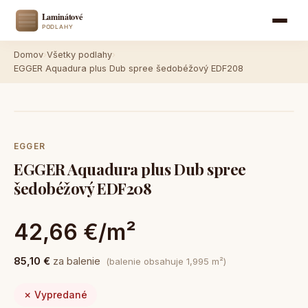
Domov
›
Všetky podlahy
›
EGGER Aquadura plus Dub spree šedobéžový EDF208
EGGER
EGGER Aquadura plus Dub spree
šedobéžový EDF208
42,66 €/m²
85,10 €
za balenie
(balenie obsahuje 1,995 m²)
✗ Vypredané