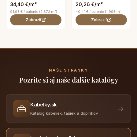
34,40 €/m²
20,26 €/m²
91,93 € / balenie (2,672 m²)
40,41 € / balenie (1,995 m²)
Zobraziť
Zobraziť
NAŠE STRÁNKY
Pozrite si aj naše ďalšie katalógy
Kabelky.sk
👜
→
Katalóg kabeliek, tašiek a doplnkov