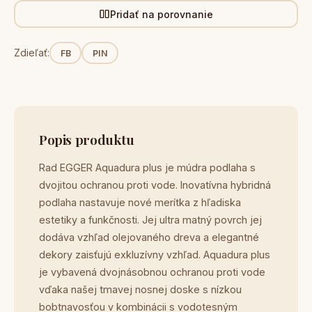
Pridať na porovnanie
Zdieľať:
FB
PIN
Popis produktu
Rad EGGER Aquadura plus je múdra podlaha s
dvojitou ochranou proti vode. Inovatívna hybridná
podlaha nastavuje nové merítka z hľadiska
estetiky a funkčnosti. Jej ultra matný povrch jej
dodáva vzhľad olejovaného dreva a elegantné
dekory zaisťujú exkluzívny vzhľad. Aquadura plus
je vybavená dvojnásobnou ochranou proti vode
vďaka našej tmavej nosnej doske s nízkou
bobtnavosťou v kombinácii s vodotesným