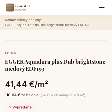
Domov
›
Všetky podlahy
›
EGGER Aquadura plus Dub brightstone medový EDF193
EGGER
EGGER Aquadura plus Dub brightstone
medový EDF193
41,44 €/m²
110,64 €
za balenie
(balenie obsahuje 2,670 m²)
✗ Vypredané