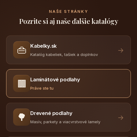
NAŠE STRÁNKY
Pozrite si aj naše ďalšie katalógy
Kabelky.sk
👜
→
Katalóg kabeliek, tašiek a doplnkov
Laminátové podlahy
🟫
Práve ste tu
Drevené podlahy
🌳
→
Masív, parkety a viacvrstvové lamely