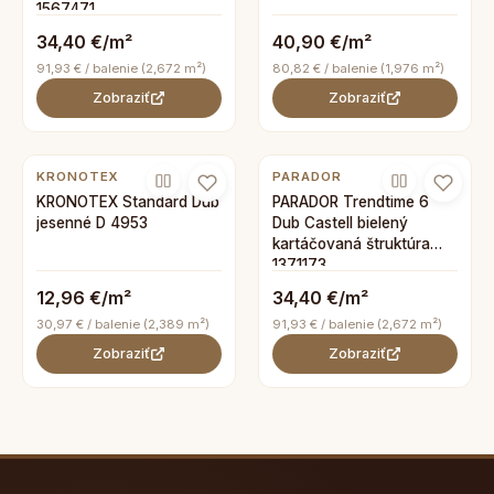
1567471
34,40 €/m²
40,90 €/m²
91,93 € / balenie (2,672 m²)
80,82 € / balenie (1,976 m²)
Zobraziť
Zobraziť
KRONOTEX
PARADOR
KRONOTEX Standard Dub
PARADOR Trendtime 6
jesenné D 4953
Dub Castell bielený
kartáčovaná štruktúra
1371173
12,96 €/m²
34,40 €/m²
30,97 € / balenie (2,389 m²)
91,93 € / balenie (2,672 m²)
Zobraziť
Zobraziť