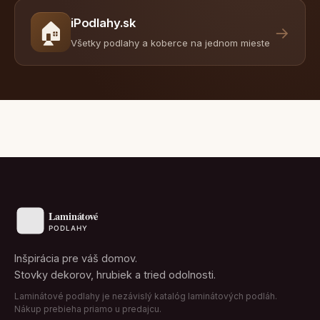
iPodlahy.sk
🏠
→
Všetky podlahy a koberce na jednom mieste
Inšpirácia pre váš domov.
Stovky dekorov, hrubiek a tried odolnosti.
Laminátové podlahy je nezávislý katalóg laminátových podláh.
Nákup prebieha priamo u predajcu.