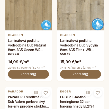
CLASSEN
CLASSEN
Laminátová podlaha
Laminátová podlaha
vodeodolná Dub Natural
vodeodolná Dub Sycylia
8mm AC5 Ocean WR
8mm AC5 Elite+ WR
66889
55948
14,99 €/m²
15,99 €/m²
29,58 € / balenie (1,973 m²)
34,51 € / balenie (2,158 m²)
Zobraziť
Zobraziť
PARADOR
EGGER
PARADOR Trendtime 6
EGGER E-motion
Dub Valere perlovo sivý
herringbone 32 apr
bielený prírodné štruktúra
baronia hnedý EL2134