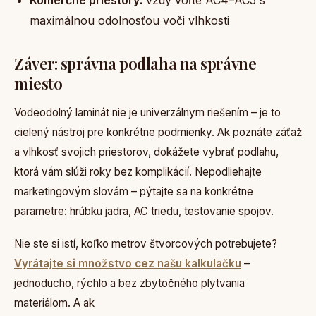
Komerčné priestory:
vždy voľte AC4–AC5 s
maximálnou odolnosťou voči vlhkosti
Záver: správna podlaha na správne
miesto
Vodeodolný laminát nie je univerzálnym riešením – je to
cielený nástroj pre konkrétne podmienky. Ak poznáte záťaž
a vlhkosť svojich priestorov, dokážete vybrať podlahu,
ktorá vám slúži roky bez komplikácií. Nepodliehajte
marketingovým slovám – pýtajte sa na konkrétne
parametre: hrúbku jadra, AC triedu, testovanie spojov.
Nie ste si istí, koľko metrov štvorcových potrebujete?
Vyrátajte si množstvo cez našu kalkulačku
–
jednoducho, rýchlo a bez zbytočného plytvania
materiálom. A ak