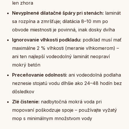
len zhora
Nevyplnené dilatačné špáry pri stenách:
laminát
sa rozpína a zmršťuje; dilatácia 8–10 mm po
obvode miestnosti je povinná, inak dosky dvíha
Ignorovanie vlhkosti podkladu:
podklad musí mať
maximálne 2 % vlhkosti (meranie vlhkomerom) –
ani ten najlepší vodeodolný laminát neopraví
mokrý betón
Preceňovanie odolnosti:
ani vodeodolná podlaha
neznesie stojatú vodu dlhšie ako 24–48 hodín bez
dôsledkov
Zlé čistenie:
nadbytočná mokrá voda pri
mopovaní poškodzuje spoje – používajte vyžatý
mop s minimálnym množstvom vody