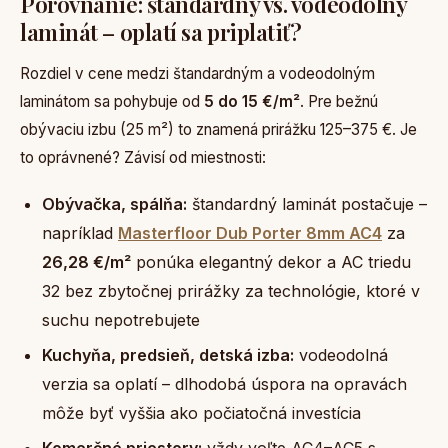
Porovnanie: štandardný vs. vodeodolný
laminát – oplatí sa priplatiť?
Rozdiel v cene medzi štandardným a vodeodolným
laminátom sa pohybuje od
5 do 15 €/m²
. Pre bežnú
obývaciu izbu (25 m²) to znamená prirážku 125–375 €. Je
to oprávnené? Závisí od miestnosti:
Obývačka, spálňa:
štandardný laminát postačuje –
napríklad
Masterfloor Dub Porter 8mm AC4
za
26,28 €/m²
ponúka elegantný dekor a AC triedu
32 bez zbytočnej prirážky za technológie, ktoré v
suchu nepotrebujete
Kuchyňa, predsieň, detská izba:
vodeodolná
verzia sa oplatí – dlhodobá úspora na opravách
môže byť vyššia ako počiatočná investícia