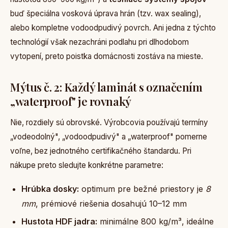
buď špeciálna vosková úprava hrán (tzv. wax sealing),
alebo kompletne vodoodpudivý povrch. Ani jedna z týchto
technológií však nezachráni podlahu pri dlhodobom
vytopení, preto poistka domácnosti zostáva na mieste.
Mýtus č. 2: Každý laminát s označením
„waterproof" je rovnaký
Nie, rozdiely sú obrovské. Výrobcovia používajú termíny
„vodeodolný", „vodoodpudivý" a „waterproof" pomerne
voľne, bez jednotného certifikačného štandardu. Pri
nákupe preto sledujte konkrétne parametre:
Hrúbka dosky:
optimum pre bežné priestory je
8
mm
, prémiové riešenia dosahujú 10–12 mm
Hustota HDF jadra:
minimálne 800 kg/m³, ideálne