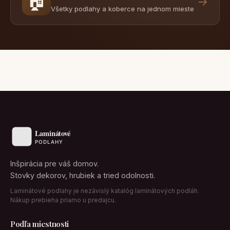
🏠
→
Všetky podlahy a koberce na jednom mieste
Inšpirácia pre váš domov.
Stovky dekorov, hrubiek a tried odolnosti.
Laminátové podlahy je nezávislý katalóg laminátových podláh.
Nákup prebieha priamo u predajcu.
Podľa miestnosti