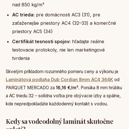
nad 850 kg/m³
AC trieda:
pre domácnosti AC3 (31), pre
zaťaženejšie priestory AC4 (32–33) a komerčné
priestory AC5 (34)
Certifikát tesnosti spojov:
hľadajte reálne
testovacie protokoly, nie len marketingové
tvrdenia
Skvelým príkladom rozumného pomeru ceny a výkonu je
Laminátová podlaha Dub Cordian 8mm AC4 364K
od
PARQUET MERCADO za
16,16 €/m²
. Ponúka 8 mm hrúbku
a AC triedu 32 – solídna voľba pre obývacie izby a spálne,
kde nepredpokladáte každodenný kontakt s vodou.
Kedy sa vodeodolný laminát skutočne