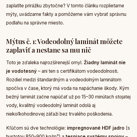
zaplatíte prirážku zbytočne? V tomto článku rozplietame
mýty, uvádzame fakty a pomôžeme vám vybrať správnu
podlahu na správne miesto.
Mýtus č. 1: Vodeodolný laminát môžete
zaplaviť a nestane sa mu nič
Toto je zďaleka najrozšírenejší omyl.
Žiadny laminát nie
je vodotesný
– ani ten s certifikátom vodeodolnosti.
Rozdiel medzi štandardným a vodeodolným laminátom
spočíva v čase, ktorý má voda na napáchanie škody. Kým
bežný laminát začne napúčať už po 15–30 minútach stojatej
vody, kvalitný vodeodolný laminát odolá aj
niekoľkohodinovej záťaži bez trvalého poškodenia.
Kľúčom sú dve technológie:
impregnované HDF jadro
(s
hustotou 850–900 kg/m³) a
tesniace systémy spojov
–