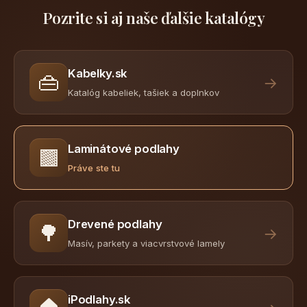
Pozrite si aj naše ďalšie katalógy
Kabelky.sk
👜
→
Katalóg kabeliek, tašiek a doplnkov
Laminátové podlahy
🟫
Práve ste tu
Drevené podlahy
🌳
→
Masív, parkety a viacvrstvové lamely
iPodlahy.sk