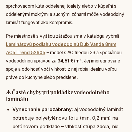
sprchovacom kúte oddelenej toalety alebo v kúpeľni s
oddelenými mokrými a suchými zónami môže vodeodolný
laminát fungovať ako kompromis.
Pre miestnosti s vyššou záťažou sme v katalógu vybrali
Laminátovú podlahu vodeodolnú Dub Vanda 8mm
AC5 Trend 52605
– model s AC triedou 33 a špeciálnou
vodeodolnou úpravou za
34,51 €/m²
. Jej impregnované
spoje a odolnosť voči vlhkosti z nej robia ideálnu voľbu
práve do kuchyne alebo predsiene.
⚠️ Časté chyby pri pokládke vodeodolného
laminátu
Vynechanie parozábrany:
aj vodeodolný laminát
potrebuje polyetylénovú fóliu (min. 0,2 mm) na
betónovom podklade – vlhkosť stúpa zdola, nie