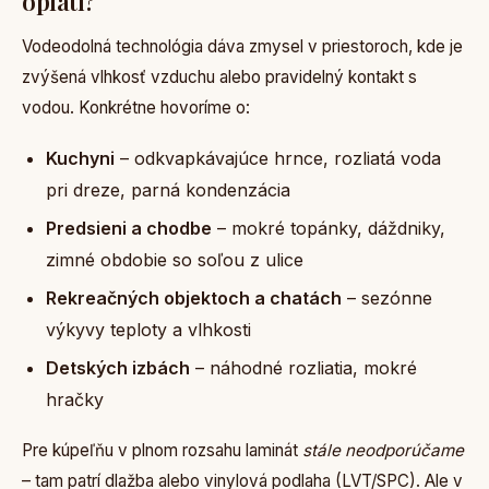
oplatí?
Vodeodolná technológia dáva zmysel v priestoroch, kde je
zvýšená vlhkosť vzduchu alebo pravidelný kontakt s
vodou. Konkrétne hovoríme o:
Kuchyni
– odkvapkávajúce hrnce, rozliatá voda
pri dreze, parná kondenzácia
Predsieni a chodbe
– mokré topánky, dáždniky,
zimné obdobie so soľou z ulice
Rekreačných objektoch a chatách
– sezónne
výkyvy teploty a vlhkosti
Detských izbách
– náhodné rozliatia, mokré
hračky
Pre kúpeľňu v plnom rozsahu laminát
stále neodporúčame
– tam patrí dlažba alebo vinylová podlaha (LVT/SPC). Ale v