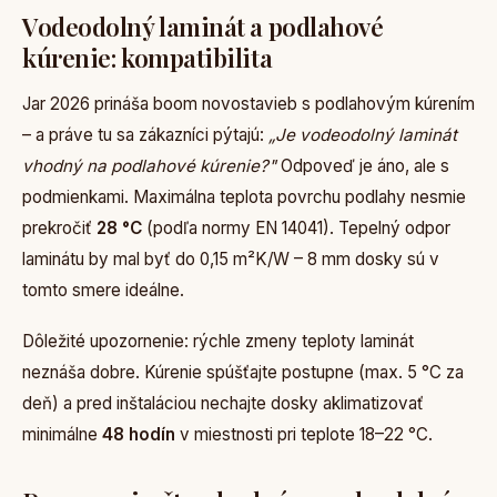
Vodeodolný laminát a podlahové
kúrenie: kompatibilita
Jar 2026 prináša boom novostavieb s podlahovým kúrením
– a práve tu sa zákazníci pýtajú:
„Je vodeodolný laminát
vhodný na podlahové kúrenie?"
Odpoveď je áno, ale s
podmienkami. Maximálna teplota povrchu podlahy nesmie
prekročiť
28 °C
(podľa normy EN 14041). Tepelný odpor
laminátu by mal byť do 0,15 m²K/W – 8 mm dosky sú v
tomto smere ideálne.
Dôležité upozornenie: rýchle zmeny teploty laminát
neznáša dobre. Kúrenie spúšťajte postupne (max. 5 °C za
deň) a pred inštaláciou nechajte dosky aklimatizovať
minimálne
48 hodín
v miestnosti pri teplote 18–22 °C.