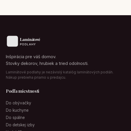
Inšpirácia pre váš domov.
Stovky dekorov, hrubiek a tried odolnosti.
Laminátové podlahy je nezávislý katalóg laminátových podláh.
Nákup prebieha priamo u predajcu.
Podľa miestnosti
Do obývačky
Do kuchyne
Do spálne
Do detskej izby