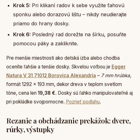
Krok 5:
Pri klikaní radov k sebe využite ťahovú
sponku alebo dorazovú lištu – nikdy neudierajte
priamo do hrany dosky.
Krok 6:
Posledný rad dorežte na šírku, posuňte
pomocou páky a zakliknite.
Pre menšie miestnosti ako detská izba alebo chodba
oceníte ľahšie a tenšie dosky. Skvelou voľbou je
Egger
Natura V 31 71012 Borovica Alexandria
–
7 mm hrúbka
,
formát 1292 × 193 mm, dekor dreva v teplom svetlom
tóne, cena len
19,38 €
. Dosky sú ľahko manipulovateľné aj
pri pokládke svojpomocne.
Pozrieť podlahu
.
Rezanie a obchádzanie prekážok: dvere,
rúrky, výstupky