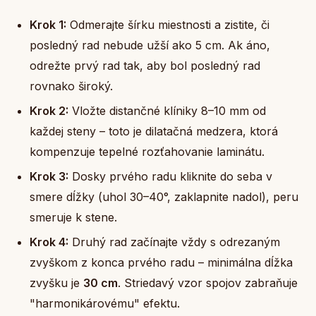
Krok 1:
Odmerajte šírku miestnosti a zistite, či
posledný rad nebude užší ako 5 cm. Ak áno,
odrežte prvý rad tak, aby bol posledný rad
rovnako široký.
Krok 2:
Vložte distančné klíniky 8–10 mm od
každej steny – toto je dilatačná medzera, ktorá
kompenzuje tepelné rozťahovanie laminátu.
Krok 3:
Dosky prvého radu kliknite do seba v
smere dĺžky (uhol 30–40°, zaklapnite nadol), peru
smeruje k stene.
Krok 4:
Druhý rad začínajte vždy s odrezaným
zvyškom z konca prvého radu – minimálna dĺžka
zvyšku je
30 cm
. Striedavý vzor spojov zabraňuje
"harmonikárovému" efektu.