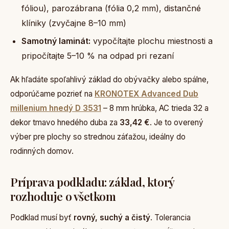
fóliou), parozábrana (fólia 0,2 mm), distančné
klíniky (zvyčajne 8–10 mm)
Samotný laminát:
vypočítajte plochu miestnosti a
pripočítajte 5–10 % na odpad pri rezaní
Ak hľadáte spoľahlivý základ do obývačky alebo spálne,
odporúčame pozrieť na
KRONOTEX Advanced Dub
millenium hnedý D 3531
– 8 mm hrúbka, AC trieda 32 a
dekor tmavo hnedého duba za
33,42 €
. Je to overený
výber pre plochy so strednou záťažou, ideálny do
rodinných domov.
Príprava podkladu: základ, ktorý
rozhoduje o všetkom
Podklad musí byť
rovný, suchý a čistý
. Tolerancia