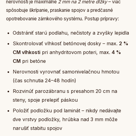
nerovnosti je maximálne
2 mm na 2 metre dĺžky
– viac
spôsobuje škrípanie, praskanie spojov a predčasné
opotrebovanie zámkového systému. Postup prípravy:
Odstrániť starú podlahu, nečistoty a zvyšky lepidla
Skontrolovať vlhkosť betónovej dosky – max.
2 %
CM vlhkosti
pri anhydritovom poteri, max.
4 %
CM
pri betóne
Nerovnosti vyrovnať samonivelačnou hmotou
(čas schnutia 24–48 hodín)
Rozvinúť parozábranu s presahom 20 cm na
steny, spoje prelepiť páskou
Položiť podložku pod laminát – nikdy nedávajte
dve vrstvy podložky, hrúbka nad 3 mm môže
narušiť stabitu spojov