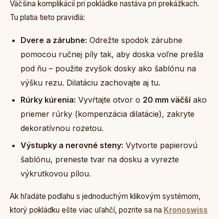
Väčšina komplikácií pri pokládke nastáva pri prekážkach.
Tu platia tieto pravidlá:
Dvere a zárubne:
Odrežte spodok zárubne
pomocou ručnej píly tak, aby doska voľne prešla
pod ňu – použite zvyšok dosky ako šablónu na
výšku rezu. Dilatáciu zachovajte aj tu.
Rúrky kúrenia:
Vyvŕtajte otvor o
20 mm väčší
ako
priemer rúrky (kompenzácia dilatácie), zakryte
dekoratívnou rozetou.
Výstupky a nerovné steny:
Vytvorte papierovú
šablónu, preneste tvar na dosku a vyrezte
výkrutkovou pílou.
Ak hľadáte podlahu s jednoduchým klikovým systémom,
ktorý pokládku ešte viac uľahčí, pozrite sa na
Kronoswiss