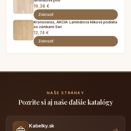
laminátová pod
19,38 €
Zobraziť
Kronoswiss, AKCIA: Laminátová kliková podlaha
so zámkami Swi
12,74 €
Zobraziť
NAŠE STRÁNKY
Pozrite si aj naše ďalšie katalógy
Kabelky.sk
👜
→