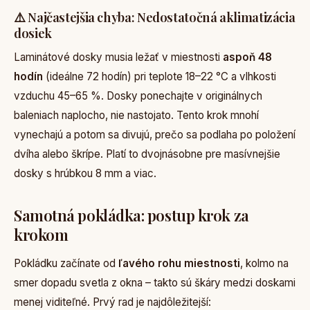
⚠️ Najčastejšia chyba: Nedostatočná aklimatizácia
dosiek
Laminátové dosky musia ležať v miestnosti
aspoň 48
hodín
(ideálne 72 hodín) pri teplote 18–22 °C a vlhkosti
vzduchu 45–65 %. Dosky ponechajte v originálnych
baleniach naplocho, nie nastojato. Tento krok mnohí
vynechajú a potom sa divujú, prečo sa podlaha po položení
dvíha alebo škrípe. Platí to dvojnásobne pre masívnejšie
dosky s hrúbkou 8 mm a viac.
Samotná pokládka: postup krok za
krokom
Pokládku začínate od
ľavého rohu miestnosti
, kolmo na
smer dopadu svetla z okna – takto sú škáry medzi doskami
menej viditeľné. Prvý rad je najdôležitejší: