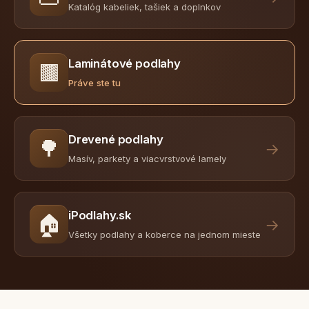
Katalóg kabeliek, tašiek a doplnkov
Laminátové podlahy
🟫
Práve ste tu
Drevené podlahy
🌳
→
Masív, parkety a viacvrstvové lamely
iPodlahy.sk
🏠
→
Všetky podlahy a koberce na jednom mieste