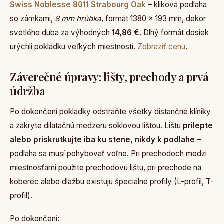
Swiss Noblesse 8011 Strabourg Oak
– kliková podlaha
so zámkami,
8 mm hrúbka
, formát 1380 × 193 mm, dekor
svetlého duba za výhodných
14,86 €
. Dlhý formát dosiek
urýchli pokládku veľkých miestností.
Zobraziť cenu
.
Záverečné úpravy: lišty, prechody a prvá
údržba
Po dokončení pokládky odstráňte všetky distančné klíniky
a zakryte dilatačnú medzeru soklovou lištou. Lištu
prilepte
alebo priskrutkujte iba ku stene, nikdy k podlahe
–
podlaha sa musí pohybovať voľne. Pri prechodoch medzi
miestnosťami použite prechodovú lištu, pri prechode na
koberec alebo dlažbu existujú špeciálne profily (L-profil, T-
profil).
Po dokončení: