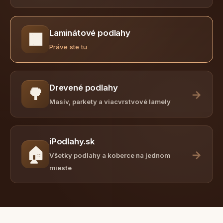
Laminátové podlahy
🟫
Práve ste tu
Drevené podlahy
🌳
→
Masív, parkety a viacvrstvové lamely
iPodlahy.sk
🏠
→
Všetky podlahy a koberce na jednom
mieste