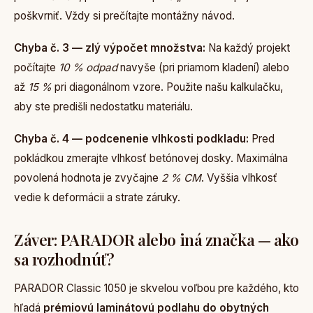
poškvrniť. Vždy si prečítajte montážny návod.
Chyba č. 3 — zlý výpočet množstva:
Na každý projekt
počítajte
10 % odpad
navyše (pri priamom kladení) alebo
až
15 %
pri diagonálnom vzore. Použite našu kalkulačku,
aby ste predišli nedostatku materiálu.
Chyba č. 4 — podcenenie vlhkosti podkladu:
Pred
pokládkou zmerajte vlhkosť betónovej dosky. Maximálna
povolená hodnota je zvyčajne
2 % CM
. Vyššia vlhkosť
vedie k deformácii a strate záruky.
Záver: PARADOR alebo iná značka — ako
sa rozhodnúť?
PARADOR Classic 1050 je skvelou voľbou pre každého, kto
hľadá
prémiovú laminátovú podlahu do obytných