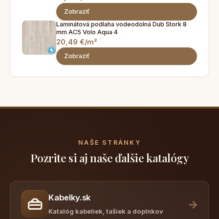
Zobraziť
Laminátová podlaha vodeodolná Dub Stork 8
mm AC5 Volo Aqua 4
20,49 €/m²
Zobraziť
NAŠE STRÁNKY
Pozrite si aj naše ďalšie katalógy
Kabelky.sk
👜
→
Katalóg kabeliek, tašiek a doplnkov