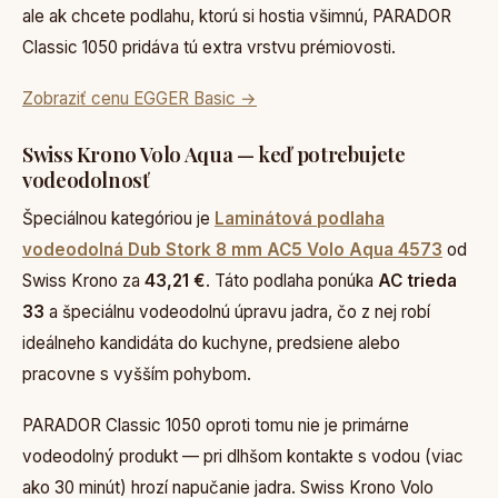
ale ak chcete podlahu, ktorú si hostia všimnú, PARADOR
Classic 1050 pridáva tú extra vrstvu prémiovosti.
Zobraziť cenu EGGER Basic →
Swiss Krono Volo Aqua — keď potrebujete
vodeodolnosť
Špeciálnou kategóriou je
Laminátová podlaha
vodeodolná Dub Stork 8 mm AC5 Volo Aqua 4573
od
Swiss Krono za
43,21 €
. Táto podlaha ponúka
AC trieda
33
a špeciálnu vodeodolnú úpravu jadra, čo z nej robí
ideálneho kandidáta do kuchyne, predsiene alebo
pracovne s vyšším pohybom.
PARADOR Classic 1050 oproti tomu nie je primárne
vodeodolný produkt — pri dlhšom kontakte s vodou (viac
ako 30 minút) hrozí napučanie jadra. Swiss Krono Volo