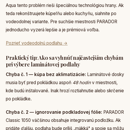
Aqua tento problém rieši špeciálnou technológiou hrany. Ak
teda rekonštruujete kúpeľňu alebo kuchyňu, siahnite po
vodeodolnej variante. Pre suchšie miestnosti PARADOR
jednoducho vyzerá lepšie a je prémiová voľba.
Pozrieť vodeodolnú podlahu →
Praktický tip: Ako sa vyhnúť najčastejším chybám
pri výbere laminátovej podlahy
Chyba č. 1 — kúpa bez aklimatizácie:
Laminátové dosky
musia byť pred pokládkou aspoň
48 hodín
v miestnosti,
kde budú inštalované. Inak hrozí roztiahnutie alebo skrčenie
po pokládke.
Chyba č. 2 — ignorovanie podkladovej fólie:
PARADOR
Classic 1050 väčšinou obsahuje integrovanú podložku. Ak
pridáte ďalšiu, podlaha bude príliš „mäkká" a spoje sa môžu