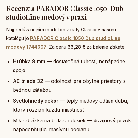
Recenzia PARADOR Classic 1050: Dub
studioLine medový v praxi
Najpredávanejším modelom z rady Classic v našom
katalógu je
PARADOR Classic 1050 Dub studioLine
medový 1744697
. Za cenu
66,28 €
za balenie získate:
Hrúbka 8 mm
— dostatočná tuhosť, nenápadné
spoje
AC trieda 32
— odolnosť pre obytné priestory s
bežnou záťažou
Svetlohnedý dekor
— teplý medový odtieň dubu,
ktorý rozžiari každú miestnosť
Mikrodrážka na bokoch dosiek — dizajnový prvok
napodobňujúci masívnu podlahu