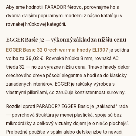
Aby sme hodnotili PARADOR férovo, porovnajme ho s
dvoma ďalšími populárnymi modelmi z nášho katalógu v
rovnakej hrúbkovej kategórii.
EGGER Basic 32 — výkonný základ za nižšiu cenu
EGGER Basic 32 Orech warmia hnedý EL1307
je solídna
voľba za
36,02 €
. Rovnaká hrúbka 8 mm, rovnaká AC
trieda 32 — no za výrazne nižšiu cenu. Tmavo hnedý dekor
orechového dreva pôsobí elegantne a hodí sa do klasicky
zariadených interiérov. EGGER je rakúsky výrobca s
vlastnými piliarňami, čo zaručuje konzistentnosť suroviny.
Rozdiel oproti PARADOR? EGGER Basic je „základná" rada
— povrchová štruktúra je menej plastická, spoje sú bez
mikrodrážky a celkový vizuálny dojem je o niečo plochejší.
Pre bežné použitie v spálni alebo detskej izbe to nevadí,