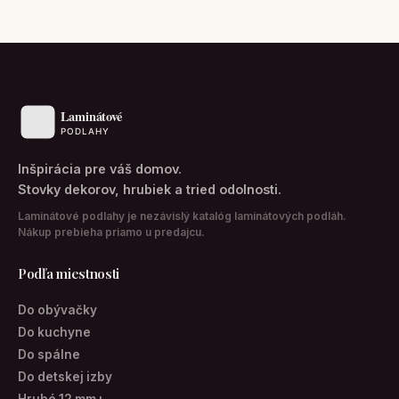
Inšpirácia pre váš domov.
Stovky dekorov, hrubiek a tried odolnosti.
Laminátové podlahy je nezávislý katalóg laminátových podláh.
Nákup prebieha priamo u predajcu.
Podľa miestnosti
Do obývačky
Do kuchyne
Do spálne
Do detskej izby