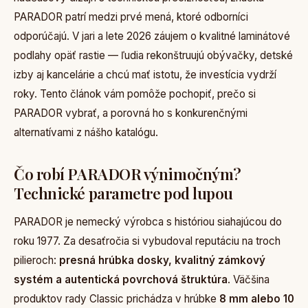
PARADOR patrí medzi prvé mená, ktoré odborníci
odporúčajú. V jari a lete 2026 záujem o kvalitné laminátové
podlahy opäť rastie — ľudia rekonštruujú obývačky, detské
izby aj kancelárie a chcú mať istotu, že investícia vydrží
roky. Tento článok vám pomôže pochopiť, prečo si
PARADOR vybrať, a porovná ho s konkurenčnými
alternatívami z nášho katalógu.
Čo robí PARADOR výnimočným?
Technické parametre pod lupou
PARADOR je nemecký výrobca s históriou siahajúcou do
roku 1977. Za desaťročia si vybudoval reputáciu na troch
pilieroch:
presná hrúbka dosky, kvalitný zámkový
systém a autentická povrchová štruktúra
. Väčšina
produktov rady Classic prichádza v hrúbke
8 mm alebo 10