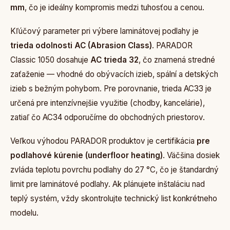
mm
, čo je ideálny kompromis medzi tuhosťou a cenou.
Kľúčový parameter pri výbere laminátovej podlahy je
trieda odolnosti AC (Abrasion Class)
. PARADOR
Classic 1050 dosahuje
AC trieda 32
, čo znamená stredné
zaťaženie — vhodné do obývacích izieb, spální a detských
izieb s bežným pohybom. Pre porovnanie, trieda AC33 je
určená pre intenzívnejšie využitie (chodby, kancelárie),
zatiaľ čo AC34 odporučíme do obchodných priestorov.
Veľkou výhodou PARADOR produktov je certifikácia
pre
podlahové kúrenie (underfloor heating)
. Väčšina dosiek
zvláda teplotu povrchu podlahy do 27 °C, čo je štandardný
limit pre laminátové podlahy. Ak plánujete inštaláciu nad
teplý systém, vždy skontrolujte technický list konkrétneho
modelu.