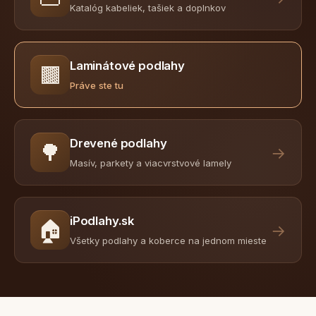
Katalóg kabeliek, tašiek a doplnkov
Laminátové podlahy
🟫
Práve ste tu
Drevené podlahy
🌳
→
Masív, parkety a viacvrstvové lamely
iPodlahy.sk
🏠
→
Všetky podlahy a koberce na jednom mieste