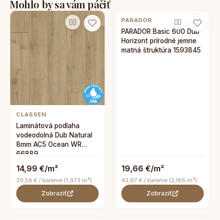
Mohlo by sa vám páčiť
PARADOR
PARADOR Basic 600 Dub
Horizont prírodné jemne
matná štruktúra 1593845
CLASSEN
Laminátová podlaha
vodeodolná Dub Natural
8mm AC5 Ocean WR
66889
14,99 €/m²
19,66 €/m²
29,58 € / balenie (1,973 m²)
42,97 € / balenie (2,186 m²)
Zobraziť
Zobraziť