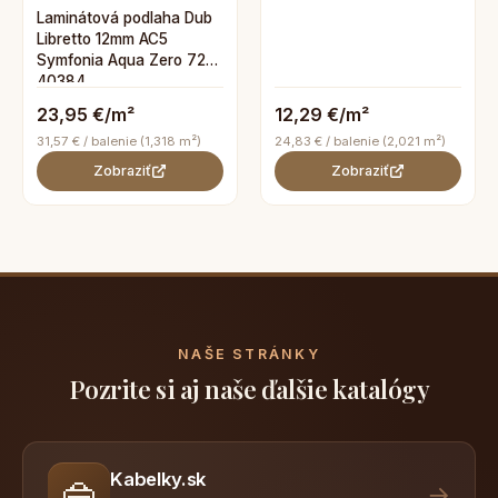
Laminátová podlaha Dub
Libretto 12mm AC5
Symfonia Aqua Zero 72h
40384
23,95 €/m²
12,29 €/m²
31,57 € / balenie (1,318 m²)
24,83 € / balenie (2,021 m²)
Zobraziť
Zobraziť
NAŠE STRÁNKY
Pozrite si aj naše ďalšie katalógy
Kabelky.sk
👜
→