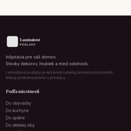
Inšpirácia pre váš domov.
Stovky dekorov, hrubiek a tried odolnosti.
Laminátové podlahy je nezávislý katalóg laminátových podláh.
Nákup prebieha priamo u predajcu.
Podľa miestnosti
Do obývačky
Do kuchyne
Do spálne
Do detskej izby