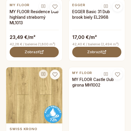
MY FLOOR
EGGER
MY FLOOR Residence Dub
EGGER Basic 31 Dub
highland strieborný
brook biely EL2968
ML1013
23,49 €/m²
17,00 €/m²
42,28 € / balenie (1,800 m²)
42,40 € / balenie (2,494 m²)
Zobraziť
Zobraziť
MY FLOOR
MY FLOOR Castle Dub
girona MH1002
SWISS KRONO