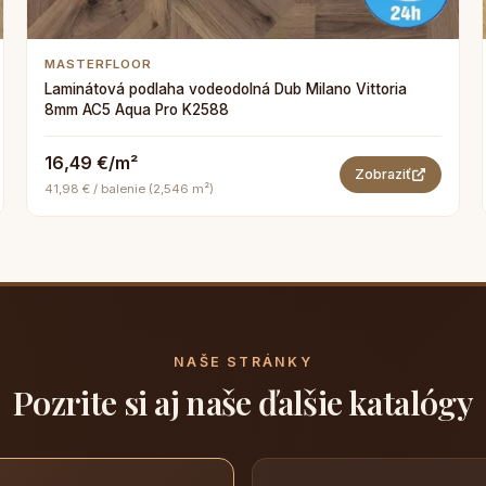
MASTERFLOOR
Laminátová podlaha vodeodolná Dub Milano Vittoria
8mm AC5 Aqua Pro K2588
16,49 €/m²
Zobraziť
41,98 € / balenie (2,546 m²)
NAŠE STRÁNKY
Pozrite si aj naše ďalšie katalógy