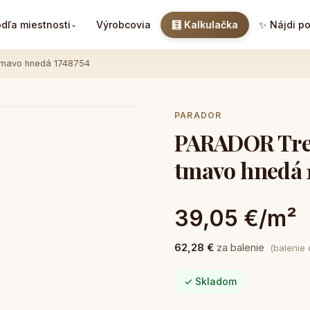
dľa miestnosti
Výrobcovia
🧮 Kalkulačka
✨ Nájdi p
⌄
tmavo hnedá 1748754
PARADOR
PARADOR Tren
tmavo hnedá 
39,05 €/m²
62,28 €
za balenie
(balenie
✓ Skladom