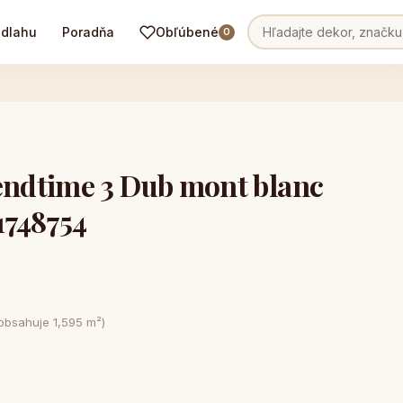
odlahu
Poradňa
Obľúbené
0
dtime 3 Dub mont blanc
1748754
 obsahuje 1,595 m²)