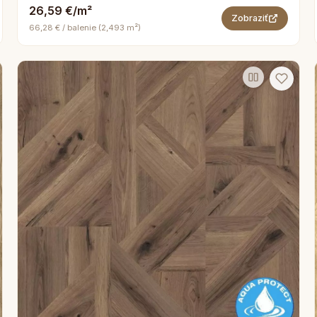
26,59 €/m²
Zobraziť
66,28 € / balenie (2,493 m²)