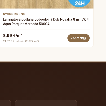
SWISS KRONO
Laminátová podlaha vodoodolná Dub Novalija 8 mm AC4
Aqua Parquet Mercado 59904
8,99 €/m²
Zobraziť
21,32 € / balenie (2,372 m²)