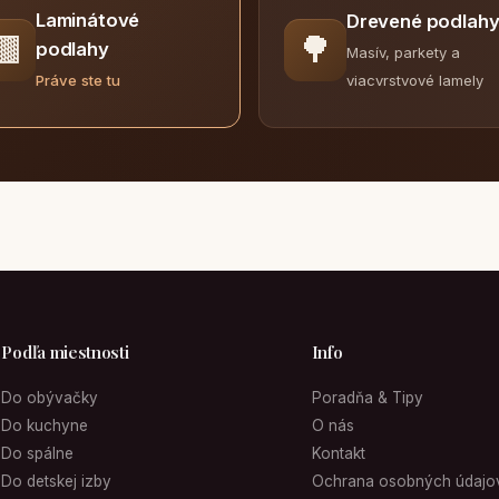
Laminátové
Drevené podlah
🟫
🌳
podlahy
Masív, parkety a
viacvrstvové lamely
Práve ste tu
Podľa miestnosti
Info
Do obývačky
Poradňa & Tipy
Do kuchyne
O nás
Do spálne
Kontakt
Do detskej izby
Ochrana osobných údajo