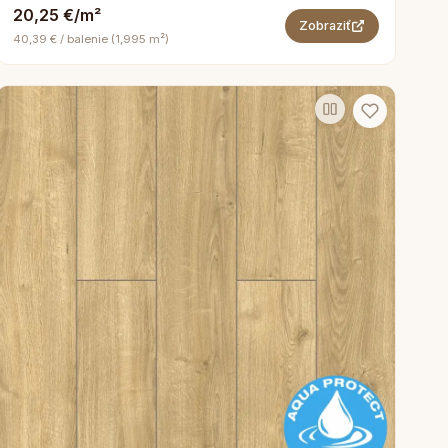
20,25 €/m²
Zobraziť
40,39 € / balenie (1,995 m²)