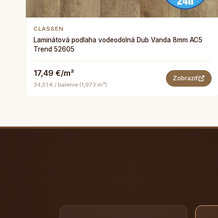
CLASSEN
Laminátová podlaha vodeodolná Dub Vanda 8mm AC5
Trend 52605
17,49 €/m²
Zobraziť
34,51 € / balenie (1,973 m²)