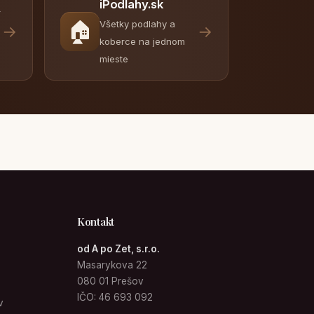
iPodlahy.sk
y
🏠
Všetky podlahy a
→
→
koberce na jednom
mieste
Kontakt
od A po Zet, s.r.o.
Masarykova 22
080 01 Prešov
IČO: 46 693 092
v