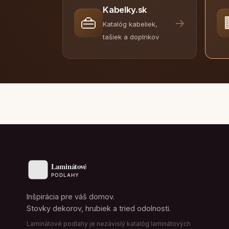
Kabelky.sk
👜
→
Katalóg kabeliek,
tašiek a doplnkov
Inšpirácia pre váš domov.
Stovky dekorov, hrubiek a tried odolnosti.
Laminátové podlahy je nezávislý katalóg laminátových