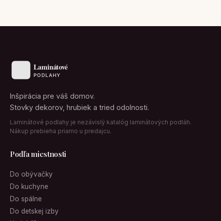
Inšpirácia pre váš domov.
Stovky dekorov, hrubiek a tried odolnosti.
Laminátové podlahy je nezávislý katalóg laminátových podláh.
Nákup prebieha priamo u predajcu.
Podľa miestnosti
Do obývačky
Do kuchyne
Do spálne
Do detskej izby