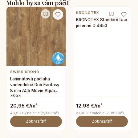
Mohlo by sa vám páčiť
KRONOTEX
KRONOTEX Standard Dub
jesenné D 4953
SWISS KRONO
Laminátová podlaha
vodeodolná Dub Fantasy
8 mm AC5 Movie Aqua
4584
20,95 €/m²
12,98 €/m²
48,98 € / balenie (2,338 m²)
31,00 € / balenie (2,389 m²)
Zobraziť
Zobraziť