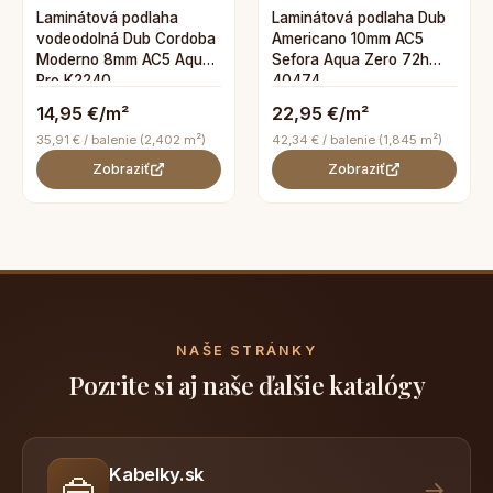
Laminátová podlaha
Laminátová podlaha Dub
vodeodolná Dub Cordoba
Americano 10mm AC5
Moderno 8mm AC5 Aqua
Sefora Aqua Zero 72h
Pro K2240
40474
14,95 €/m²
22,95 €/m²
35,91 € / balenie (2,402 m²)
42,34 € / balenie (1,845 m²)
Zobraziť
Zobraziť
NAŠE STRÁNKY
Pozrite si aj naše ďalšie katalógy
Kabelky.sk
👜
→