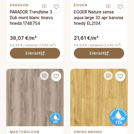
PARADOR
EGGER
PARADOR Trendtime 3
EGGER Nature sense
Dub mont blanc tmavo
aqua large 32 apr baronia
hnedá 1748754
hnedý EL2134
39,07 €/m²
21,61 €/m²
62,32 € / balenie (1,595 m²)
54,94 € / balenie (2,542 m²)
Zobraziť
Zobraziť
MASTERFLOOR
SWISS KRONO