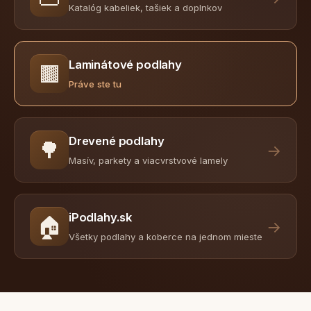
Katalóg kabeliek, tašiek a doplnkov
Laminátové podlahy
🟫
Práve ste tu
Drevené podlahy
🌳
→
Masív, parkety a viacvrstvové lamely
iPodlahy.sk
🏠
→
Všetky podlahy a koberce na jednom mieste