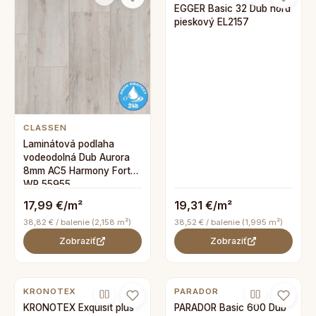
EGGER Basic 32 Dub nord
pieskový EL2157
CLASSEN
Laminátová podlaha
vodeodolná Dub Aurora
8mm AC5 Harmony Forte
WR 55955
17,99 €/m²
19,31 €/m²
38,82 € / balenie (2,158 m²)
38,52 € / balenie (1,995 m²)
Zobraziť
Zobraziť
KRONOTEX
PARADOR
KRONOTEX Exquisit plus
PARADOR Basic 600 Dub