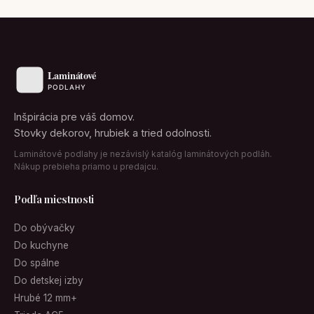
Inšpirácia pre váš domov.
Stovky dekorov, hrubiek a tried odolnosti.
Laminátové podlahy je nezávislý katalóg laminátových podláh.
Nákup prebieha priamo u predajcu.
Podľa miestnosti
Do obývačky
Do kuchyne
Do spálne
Do detskej izby
Hrubé 12 mm+