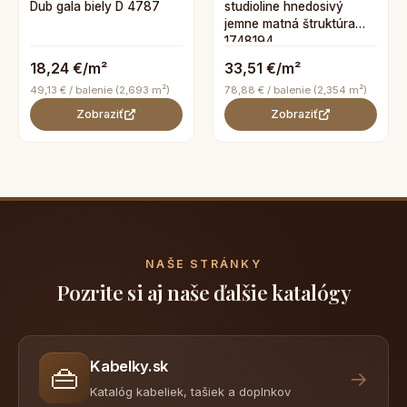
Dub gala biely D 4787
studioline hnedosivý
jemne matná štruktúra
1748194
18,24 €/m²
33,51 €/m²
49,13 € / balenie (2,693 m²)
78,88 € / balenie (2,354 m²)
Zobraziť
Zobraziť
NAŠE STRÁNKY
Pozrite si aj naše ďalšie katalógy
Kabelky.sk
👜
→
Katalóg kabeliek, tašiek a doplnkov