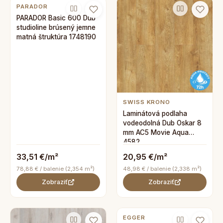
PARADOR
PARADOR Basic 600 Dub
studioline brúsený jemne
matná štruktúra 1748190
SWISS KRONO
Laminátová podlaha
vodeodolná Dub Oskar 8
mm AC5 Movie Aqua
4582
33,51 €/m²
20,95 €/m²
78,88 € / balenie (2,354 m²)
48,98 € / balenie (2,338 m²)
Zobraziť
Zobraziť
EGGER