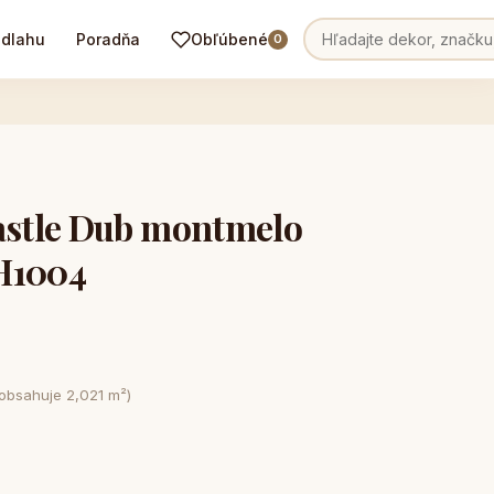
odlahu
Poradňa
Obľúbené
0
stle Dub montmelo
H1004
 obsahuje 2,021 m²)