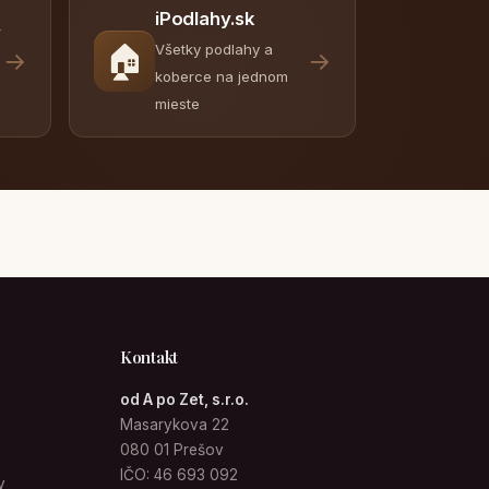
iPodlahy.sk
y
🏠
Všetky podlahy a
→
→
koberce na jednom
mieste
Kontakt
od A po Zet, s.r.o.
Masarykova 22
080 01 Prešov
IČO: 46 693 092
v