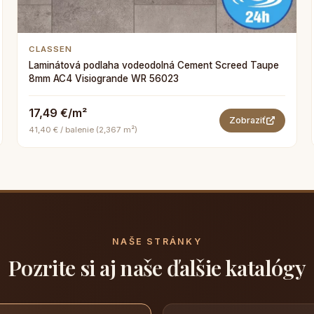
CLASSEN
Laminátová podlaha vodeodolná Cement Screed Taupe
8mm AC4 Visiogrande WR 56023
17,49 €/m²
Zobraziť
41,40 € / balenie (2,367 m²)
NAŠE STRÁNKY
Pozrite si aj naše ďalšie katalógy