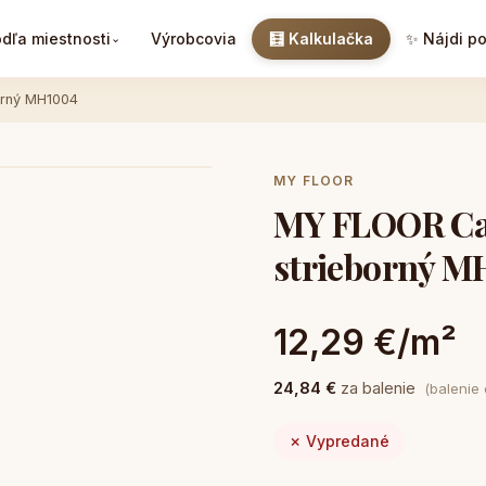
dľa miestnosti
Výrobcovia
🧮 Kalkulačka
✨ Nájdi p
⌄
orný MH1004
MY FLOOR
MY FLOOR Ca
strieborný M
12,29 €/m²
24,84 €
za balenie
(balenie
✗ Vypredané