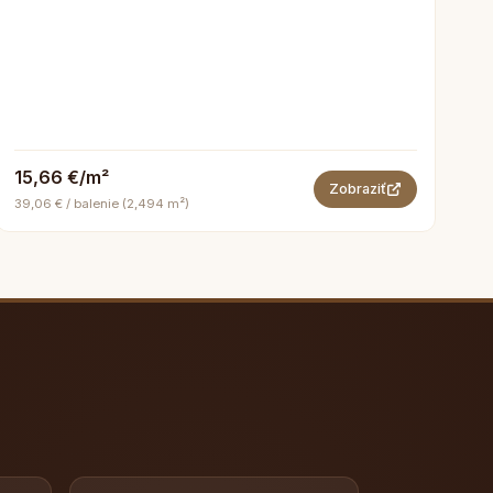
15,66 €/m²
Zobraziť
39,06 € / balenie (2,494 m²)