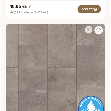
16,95 €/m²
Zobraziť
40,21 € / balenie (2,372 m²)