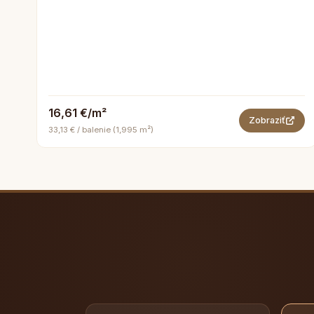
16,61 €/m²
Zobraziť
33,13 € / balenie (1,995 m²)