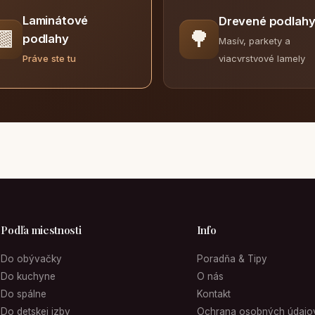
Laminátové
Drevené podlah
🟫
🌳
podlahy
Masív, parkety a
viacvrstvové lamely
Práve ste tu
Podľa miestnosti
Info
Do obývačky
Poradňa & Tipy
Do kuchyne
O nás
Do spálne
Kontakt
Do detskej izby
Ochrana osobných údajo