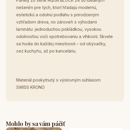
Panely zo série AQUA BLOCK 24 sú ideálnym
riešením pre tých, ktorí hľadajú modernú,
estetickú a odolnú podlahu s prirodzeným
vzhľadom dreva, no zároveň s výhodami
laminátu: jednoduchou pokládkou, vysokou
odolnosťou voči opotrebovaniu a vlhkosti. Skvele
sa hodia do každej miestnosti – od obývačky,
cez kuchyňu, až po kanceláriu.
Materiál poskytnutý s výslovným súhlasom
SWISS KRONO
Mohlo by sa vám páčiť