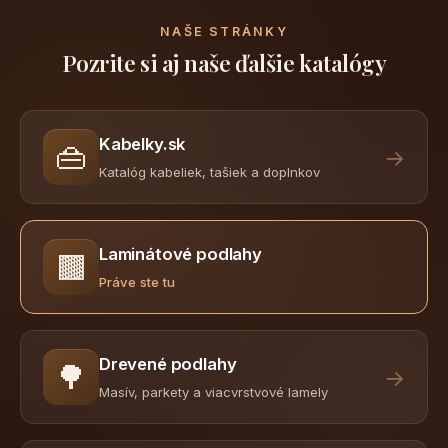
NAŠE STRÁNKY
Pozrite si aj naše ďalšie katalógy
Kabelky.sk
👜
→
Katalóg kabeliek, tašiek a doplnkov
Laminátové podlahy
🟫
Práve ste tu
Drevené podlahy
🌳
→
Masív, parkety a viacvrstvové lamely