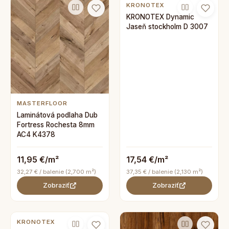
KRONOTEX
KRONOTEX Dynamic
Jaseň stockholm D 3007
MASTERFLOOR
Laminátová podlaha Dub
Fortress Rochesta 8mm
AC4 K4378
11,95 €/m²
17,54 €/m²
32,27 € / balenie (2,700 m²)
37,35 € / balenie (2,130 m²)
Zobraziť
Zobraziť
KRONOTEX