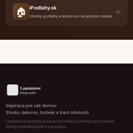
iPodlahy.sk
🏠
→
Všetky podlahy a koberce na jednom mieste
Inšpirácia pre váš domov.
Stovky dekorov, hrubiek a tried odolnosti.
Laminátové podlahy je nezávislý katalóg laminátových podláh.
Nákup prebieha priamo u predajcu.