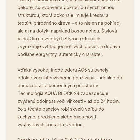
dekore, sú vybavené pokročilou synchrónnou
štruktúrou, ktorá dokonale imituje kresbu a
textúru prírodného dreva – a to nielen na pohľad,
ale aj na dotyk, napríklad bosou nohou. Štýlová
V-drážka na všetkých štyroch stranách
zvýrazňuje vzhľad jednotlivých dosiek a dodáva
podlahe elegantný, autentický charakter.
Vďaka vysokej triede oderu AC5 sú panely
odolné voči intenzívnemu používaniu – ideálne do
domácností aj komerčných priestorov.
Technológia AQUA BLOCK 24 zabezpečuje
zvýšenú odolnosť voči vlhkosti – až do 24 hodín,
čo z týchto panelov robí skvelú voľbu do
kuchyne, predsiene alebo miestností
vystavených kontaktu s vodou.