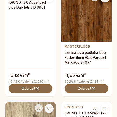
KRONOTEX Advanced
plus Dub letný D 3901
MASTERFLOOR
Laminátová podlaha Dub
Rodos 8mm AC4 Parquet
Mercado 34074
16,12 €/m²
11,95 €/m²
43,45 € / balenie (2,695 m²)
26,28 € / balenie (2,199 m²)
Zobraziť
Zobraziť
KRONOTEX
KRONOTEX Catwalk Dub