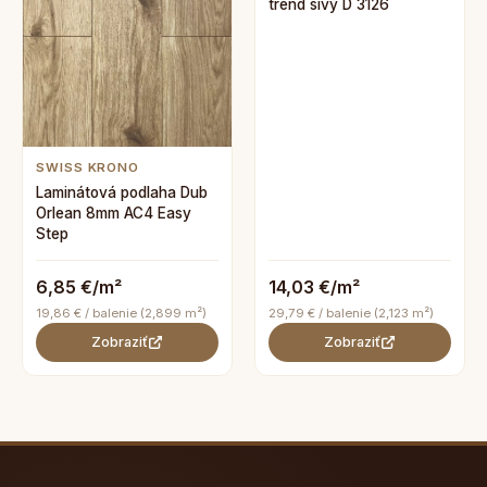
trend sivý D 3126
SWISS KRONO
Laminátová podlaha Dub
Orlean 8mm AC4 Easy
Step
6,85 €/m²
14,03 €/m²
19,86 € / balenie (2,899 m²)
29,79 € / balenie (2,123 m²)
Zobraziť
Zobraziť