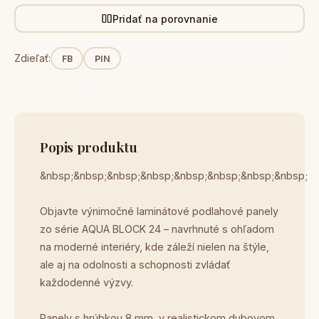
Pridať na porovnanie
Zdieľať:
FB
PIN
Popis produktu
&nbsp;&nbsp;&nbsp;&nbsp;&nbsp;&nbsp;&nbsp;&nbsp;
Objavte výnimočné laminátové podlahové panely
zo série AQUA BLOCK 24 – navrhnuté s ohľadom
na moderné interiéry, kde záleží nielen na štýle,
ale aj na odolnosti a schopnosti zvládať
každodenné výzvy.
Panely s hrúbkou 8 mm, v realistickom dubovom