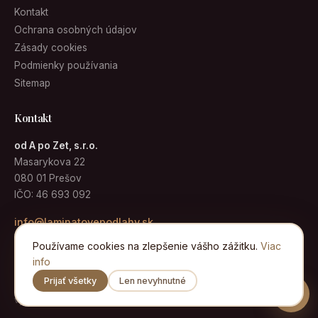
Kontakt
Ochrana osobných údajov
Zásady cookies
Podmienky používania
Sitemap
Kontakt
od A po Zet, s.r.o.
Masarykova 22
080 01 Prešov
IČO: 46 693 092
info@laminatovepodlahy.sk
Používame cookies na zlepšenie vášho zážitku.
Viac
info
Prijať všetky
Len nevyhnutné
© 2026 Laminátové podlahy · od A po Zet, s.r.o. · Všetky práva
vyhradené