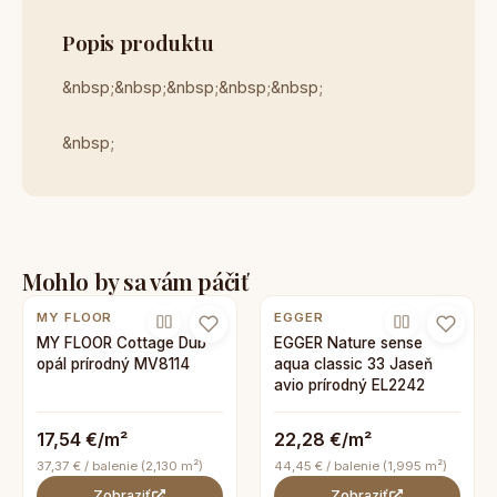
Popis produktu
&nbsp;&nbsp;&nbsp;&nbsp;&nbsp;
&nbsp;
Mohlo by sa vám páčiť
MY FLOOR
EGGER
MY FLOOR Cottage Dub
EGGER Nature sense
opál prírodný MV8114
aqua classic 33 Jaseň
avio prírodný EL2242
17,54 €/m²
22,28 €/m²
37,37 € / balenie (2,130 m²)
44,45 € / balenie (1,995 m²)
Zobraziť
Zobraziť