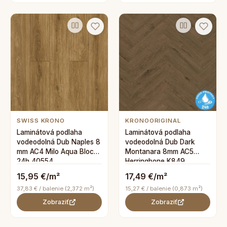
SWISS KRONO
KRONOORIGINAL
Laminátová podlaha
Laminátová podlaha
vodeodolná Dub Naples 8
vodeodolná Dub Dark
mm AC4 Milo Aqua Block
Montanara 8mm AC5
24h 40554
Herringbone K849
15,95 €/m²
17,49 €/m²
37,83 € / balenie (2,372 m²)
15,27 € / balenie (0,873 m²)
Zobraziť
Zobraziť