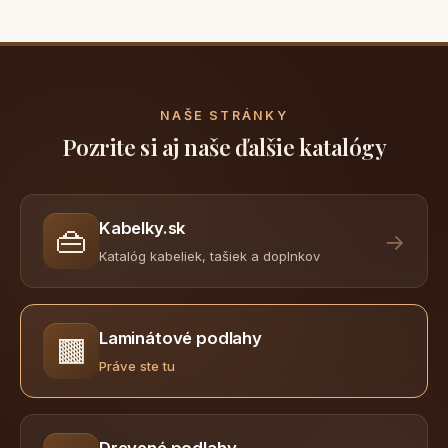
NAŠE STRÁNKY
Pozrite si aj naše ďalšie katalógy
Kabelky.sk
👜
→
Katalóg kabeliek, tašiek a doplnkov
Laminátové podlahy
🟫
Práve ste tu
Drevené podlahy