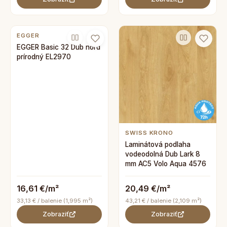
EGGER
EGGER Basic 32 Dub nord
prírodný EL2970
SWISS KRONO
Laminátová podlaha
vodeodolná Dub Lark 8
mm AC5 Volo Aqua 4576
16,61 €/m²
20,49 €/m²
33,13 € / balenie (1,995 m²)
43,21 € / balenie (2,109 m²)
Zobraziť
Zobraziť