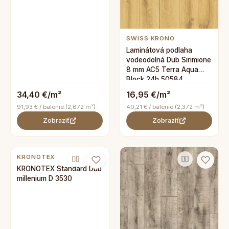
SWISS KRONO
Laminátová podlaha
vodeodolná Dub Sirimione
8 mm AC5 Terra Aqua
Block 24h 50584
34,40 €/m²
16,95 €/m²
91,93 € / balenie (2,672 m²)
40,21 € / balenie (2,372 m²)
Zobraziť
Zobraziť
KRONOTEX
KRONOTEX Standard Dub
millenium D 3530