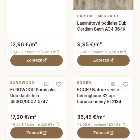
PARQUET MERCADO
Laminátová podlaha Dub
Cordian 8mm AC4 364K
12,96 €/m²
9,95 €/m²
30,97 € / balenie (2,389 m²)
22,49 € / balenie (2,260 m²)
Zobraziť
Zobraziť
EUROWOOD
EGGER
EUROWOOD Purus plus
EGGER Nature sense
Dub dachstein
herringbone 32 apr
45363/0002 4747
baronia hnedý EL2134
17,20 €/m²
36,45 €/m²
46,32 € / balenie (2,693 m²)
72,02 € / balenie (1,976 m²)
Zobraziť
Zobraziť