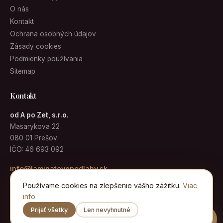
O nás
Kontakt
Ochrana osobných údajov
Zásady cookies
Podmienky používania
Sitemap
Kontakt
od A po Zet, s.r.o.
Masarykova 22
080 01 Prešov
IČO: 46 693 092
info@laminatovepodlahy.sk
Používame cookies na zlepšenie vášho zážitku.
Viac
info
Prijať všetky
Len nevyhnutné
© 2026 Laminátové podlahy · od A po Zet, s.r.o. · Všetky práva