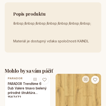
Popis produktu
&nbsp;&nbsp;&nbsp;&nbsp;&nbsp;&nbsp;&nbsp;
Materiál je dostupný vďaka spoločnosti KAINDL
Mohlo by sa vám páčiť
PARADOR
PARADOR Trendtime 6
Dub Valere tmavo bielený
prírodné štruktúra
1567472