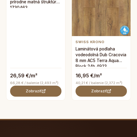
prírodne matná štruktúra
1730463
SWISS KRONO
Laminátová podlaha
vodeodolná Dub Cracovia
8 mm AC5 Terra Aqua
Block 24h 4923
26,59 €/m²
16,95 €/m²
66,28 € / balenie (2,493 m²)
40,21 € / balenie (2,372 m²)
Zobraziť
Zobraziť