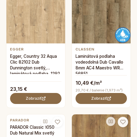
EGGER
CLASSEN
Egger, Country 32 Aqua
Laminátová podlaha
Clic 82102 Dub
vodeodolná Dub Cavallo
Dunnington svetlý,
8mm AC4 Maestro WR
laminátová podlaha, 1292
56851
x 193 mm
10,49 €/m²
23,15 €
20,70 € / balenie (1,973 m²)
Zobraziť
Zobraziť
PARADOR
PARADOR Classic 1050
Dub Natural Mix svetlý