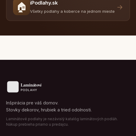
iPodlahy.sk
🏠
→
Všetky podlahy a koberce na jednom mieste
Inšpirácia pre váš domov.
Stovky dekorov, hrubiek a tried odolnosti.
Laminátové podlahy je nezávislý katalóg laminátových podláh.
Nákup prebieha priamo u predajcu.