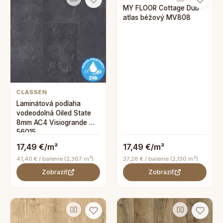
MY FLOOR Cottage Dub
atlas béžový MV808
CLASSEN
Laminátová podlaha
vodeodolná Oiled State
8mm AC4 Visiogrande WR
56015
17,49 €/m²
17,49 €/m²
41,40 € / balenie (2,367 m²)
37,26 € / balenie (2,130 m²)
Zobraziť
Zobraziť