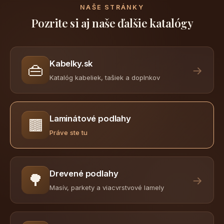
NAŠE STRÁNKY
Pozrite si aj naše ďalšie katalógy
Kabelky.sk
👜
→
Katalóg kabeliek, tašiek a doplnkov
Laminátové podlahy
🟫
Práve ste tu
Drevené podlahy
🌳
→
Masív, parkety a viacvrstvové lamely