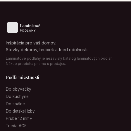
Inšpirácia pre váš domov.
Stovky dekorov, hrubiek a tried odolnosti.
Laminátové podlahy je nezávislý katalóg laminátových podláh.
Nákup prebieha priamo u predajcu.
Podľa miestnosti
Do obývačky
Do kuchyne
Do spálne
Do detskej izby
Hrubé 12 mm+
Trieda AC5