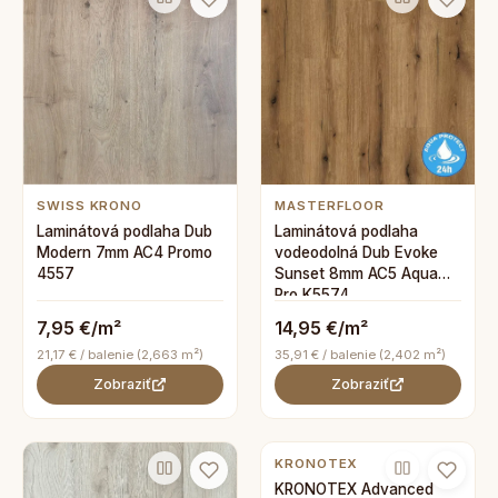
SWISS KRONO
MASTERFLOOR
Laminátová podlaha Dub
Laminátová podlaha
Modern 7mm AC4 Promo
vodeodolná Dub Evoke
4557
Sunset 8mm AC5 Aqua
Pro K5574
7,95 €/m²
14,95 €/m²
21,17 € / balenie (2,663 m²)
35,91 € / balenie (2,402 m²)
Zobraziť
Zobraziť
KRONOTEX
KRONOTEX Advanced