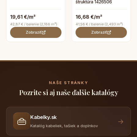
štruktúra 1426506
19,61 €/m²
16,68 €/m²
42,87 € / balenie (2,186 m²)
41,58 € / balenie (2,493 m²)
Zobraziť
Zobraziť
NAŠE STRÁNKY
Pozrite si aj naše ďalšie katalógy
Kabelky.sk
👜
→
Katalóg kabeliek, tašiek a doplnkov