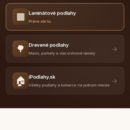
Laminátové podlahy
🟫
Práve ste tu
Drevené podlahy
🌳
→
Masív, parkety a viacvrstvové lamely
iPodlahy.sk
🏠
→
Všetky podlahy a koberce na jednom mieste