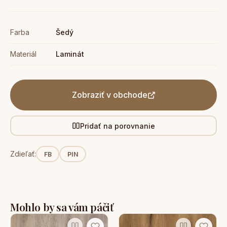
Farba
Šedý
Materiál
Laminát
Zobraziť v obchode
Pridať na porovnanie
Zdieľať:
FB
PIN
Mohlo by sa vám páčiť