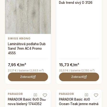
Dub trend sivý D 3126
SWISS KRONO
Laminátová podlaha Dub
Sand 7mm AC4 Promo
4555
7,95 €/m²
15,73 €/m²
21,17 € / balenie (2,663 m²)
33,51 € / balenie (2,130 m²)
Zobraziť
Zobraziť
PARADOR
PARADOR
PARADOR Basic 600 Dub
PARADOR Basic 400
nova bielený 1744352
Ocean-Teak jemne matná