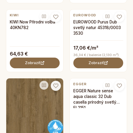
KIWI
EUROWOOD
KIWI Now Přírodní volba
EUROWOOD Purus Dub
40KN782
svetlý natur 45318/0003
3530
17,06 €/m²
64,63 €
36,34 € / balenie (2,130 m²)
Zobraziť
Zobraziť
EGGER
EGGER Nature sense
aqua classic 32 Dub
casella prírodný svetlý
EL2151