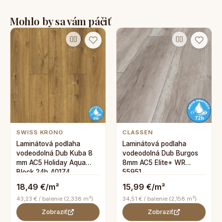
Mohlo by sa vám páčiť
SWISS KRONO
CLASSEN
Laminátová podlaha
Laminátová podlaha
vodeodolná Dub Kuba 8
vodeodolná Dub Burgos
mm AC5 Holiday Aqua
8mm AC5 Elite+ WR
Block 24h 40174
55951
18,49 €/m²
15,99 €/m²
43,23 € / balenie (2,338 m²)
34,51 € / balenie (2,158 m²)
Zobraziť
Zobraziť