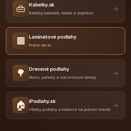
Kabelky.sk
👜
→
Katalóg kabeliek, tašiek a doplnkov
Laminátové podlahy
🟫
Práve ste tu
Drevené podlahy
🌳
→
Masív, parkety a viacvrstvové lamely
iPodlahy.sk
🏠
→
Všetky podlahy a koberce na jednom mieste