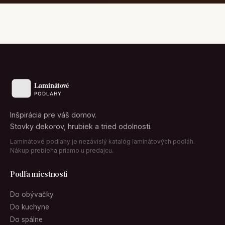
Inšpirácia pre váš domov.
Stovky dekorov, hrubiek a tried odolnosti.
Laminátové podlahy je nezávislý katalóg laminátových podláh.
Nákup prebieha priamo u predajcu.
Podľa miestnosti
Do obývačky
Do kuchyne
Do spálne