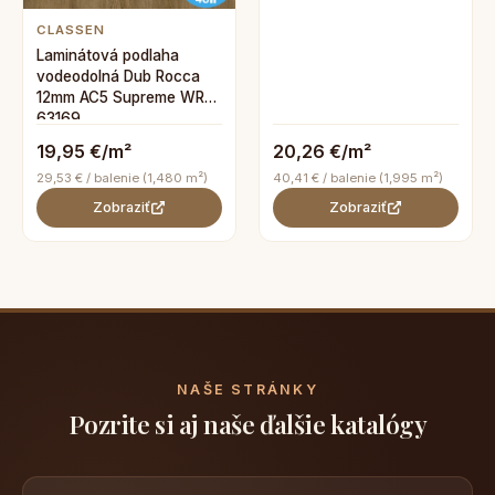
CLASSEN
Laminátová podlaha
vodeodolná Dub Rocca
12mm AC5 Supreme WR
63169
19,95 €/m²
20,26 €/m²
29,53 € / balenie (1,480 m²)
40,41 € / balenie (1,995 m²)
Zobraziť
Zobraziť
NAŠE STRÁNKY
Pozrite si aj naše ďalšie katalógy