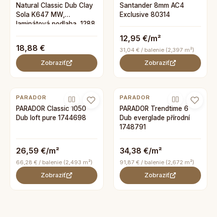
Santander 8mm AC4
Natural Classic Dub Clay
Exclusive 80314
Sola K647 MW,
laminátová podlaha, 1288
x 195 mm
12,95 €/m²
18,88 €
31,04 € / balenie (2,397 m²)
Zobraziť
Zobraziť
PARADOR
PARADOR
PARADOR Classic 1050
PARADOR Trendtime 6
Dub loft pure 1744698
Dub everglade přírodní
1748791
26,59 €/m²
34,38 €/m²
66,28 € / balenie (2,493 m²)
91,87 € / balenie (2,672 m²)
Zobraziť
Zobraziť