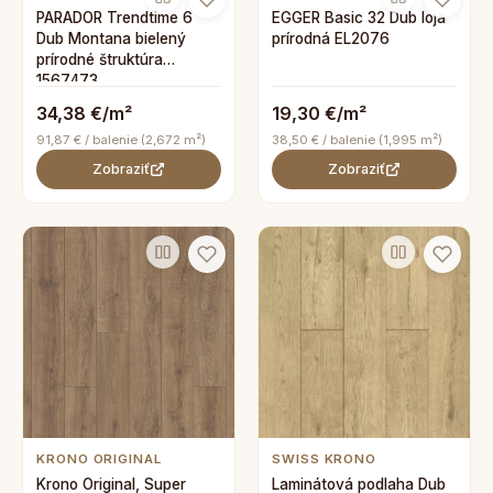
PARADOR Trendtime 6
EGGER Basic 32 Dub loja
Dub Montana bielený
prírodná EL2076
prírodné štruktúra
1567473
34,38 €/m²
19,30 €/m²
91,87 € / balenie (2,672 m²)
38,50 € / balenie (1,995 m²)
Zobraziť
Zobraziť
SWISS KRONO
KRONO ORIGINAL
Laminátová podlaha Dub
Krono Original, Super