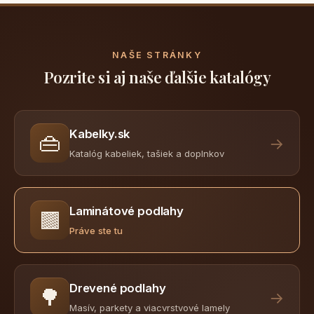
NAŠE STRÁNKY
Pozrite si aj naše ďalšie katalógy
Kabelky.sk
👜
→
Katalóg kabeliek, tašiek a doplnkov
Laminátové podlahy
🟫
Práve ste tu
Drevené podlahy
🌳
→
Masív, parkety a viacvrstvové lamely