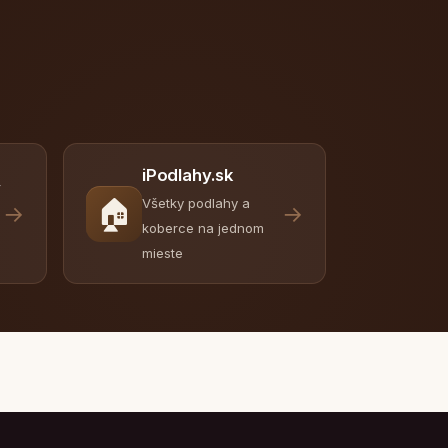
iPodlahy.sk
y
🏠
Všetky podlahy a
→
→
koberce na jednom
mieste