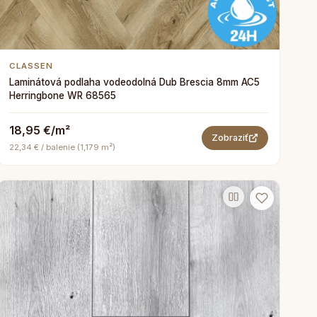
CLASSEN
Laminátová podlaha vodeodolná Dub Brescia 8mm AC5
Herringbone WR 68565
18,95 €/m²
Zobraziť
22,34 € / balenie (1,179 m²)