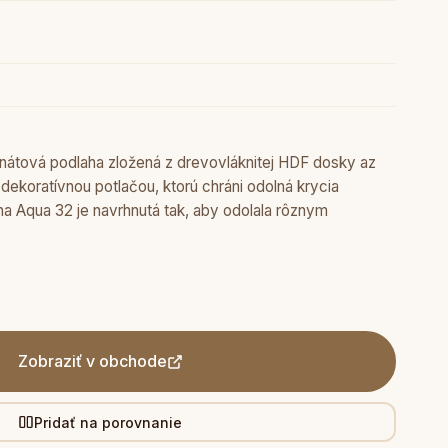
nátová podlaha zložená z drevovláknitej HDF dosky az
 dekoratívnou potlačou, ktorú chráni odolná krycia
ha Aqua 32 je navrhnutá tak, aby odolala rôznym
Zobraziť v obchode
Pridať na porovnanie