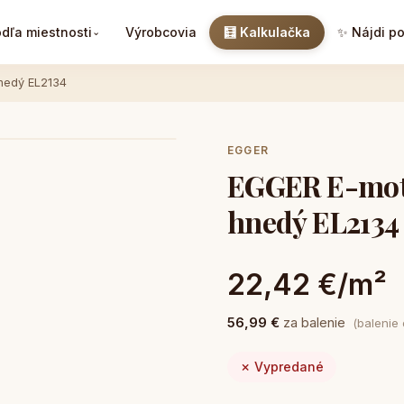
dľa miestnosti
Výrobcovia
🧮 Kalkulačka
✨ Nájdi p
⌄
nedý EL2134
EGGER
EGGER E-moti
hnedý EL2134
22,42 €/m²
56,99 €
za balenie
(balenie
✗ Vypredané