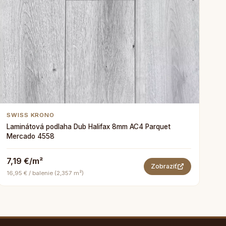
SWISS KRONO
Laminátová podlaha Dub Halifax 8mm AC4 Parquet
Mercado 4558
7,19 €/m²
Zobraziť
16,95 € / balenie (2,357 m²)