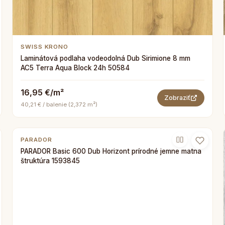
SWISS KRONO
Laminátová podlaha vodeodolná Dub Sirimione 8 mm
AC5 Terra Aqua Block 24h 50584
16,95 €/m²
Zobraziť
40,21 € / balenie (2,372 m²)
PARADOR
PARADOR Basic 600 Dub Horizont prírodné jemne matná
štruktúra 1593845