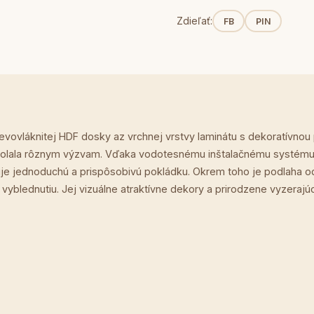
Zdieľať:
FB
PIN
ovláknitej HDF dosky az vrchnej vrstvy laminátu s dekoratívnou po
dolala rôznym výzvam. Vďaka vodotesnému inštalačnému systému A
je jednoduchú a prispôsobivú pokládku. Okrem toho je podlaha odol
vyblednutiu. Jej vizuálne atraktívne dekory a prirodzene vyzerajúc