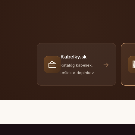
Kabelky.sk
👜
→
Katalóg kabeliek,
tašiek a doplnkov