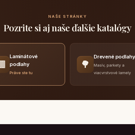
NAŠE STRÁNKY
Pozrite si aj naše ďalšie katalógy
Laminátové
Drevené podlah
🟫
🌳
podlahy
Masív, parkety a
viacvrstvové lamely
Práve ste tu