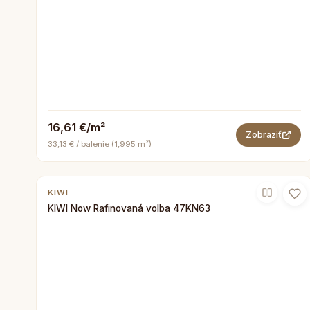
16,61 €/m²
Zobraziť
33,13 € / balenie (1,995 m²)
KIWI
KIWI Now Rafinovaná volba 47KN63