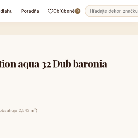
odlahu
Poradňa
Obľúbené
0
on aqua 32 Dub baronia
 obsahuje 2,542 m²)