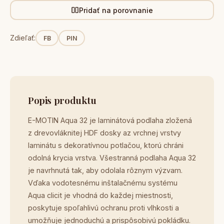
Pridať na porovnanie
Zdieľať:
FB
PIN
Popis produktu
E-MOTIN Aqua 32 je laminátová podlaha zložená
z drevovláknitej HDF dosky az vrchnej vrstvy
laminátu s dekoratívnou potlačou, ktorú chráni
odolná krycia vrstva. Všestranná podlaha Aqua 32
je navrhnutá tak, aby odolala rôznym výzvam.
Vďaka vodotesnému inštalačnému systému
Aqua clicit je vhodná do každej miestnosti,
poskytuje spoľahlivú ochranu proti vlhkosti a
umožňuje jednoduchú a prispôsobivú pokládku.