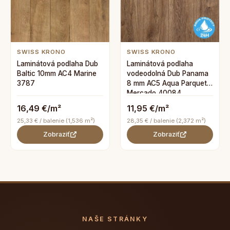
SWISS KRONO
SWISS KRONO
Laminátová podlaha Dub
Laminátová podlaha
Baltic 10mm AC4 Marine
vodeodolná Dub Panama
3787
8 mm AC5 Aqua Parquet
Mercado 40084
16,49 €/m²
11,95 €/m²
25,33 € / balenie (1,536 m²)
28,35 € / balenie (2,372 m²)
Zobraziť
Zobraziť
NAŠE STRÁNKY