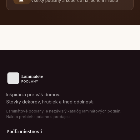
Všetky podlahy a koberce na jednom mieste
Inšpirácia pre váš domov.
Stovky dekorov, hrubiek a tried odolnosti.
Laminátové podlahy je nezávislý katalóg laminátových podláh.
Nákup prebieha priamo u predajcu.
Podľa miestnosti