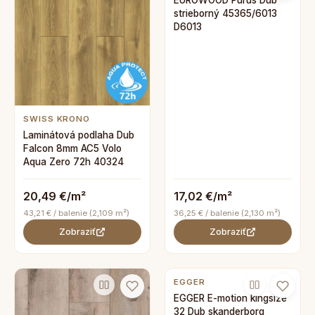
EUROWOOD Purus Dub
strieborný 45365/6013
D6013
SWISS KRONO
Laminátová podlaha Dub
Falcon 8mm AC5 Volo
Aqua Zero 72h 40324
20,49 €/m²
17,02 €/m²
43,21 € / balenie (2,109 m²)
36,25 € / balenie (2,130 m²)
Zobraziť
Zobraziť
EGGER
EGGER E-motion kingsize
32 Dub skanderborg