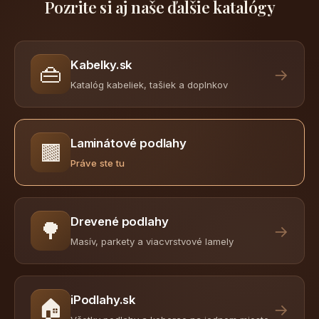
Pozrite si aj naše ďalšie katalógy
Kabelky.sk
👜
→
Katalóg kabeliek, tašiek a doplnkov
Laminátové podlahy
🟫
Práve ste tu
Drevené podlahy
🌳
→
Masív, parkety a viacvrstvové lamely
iPodlahy.sk
🏠
→