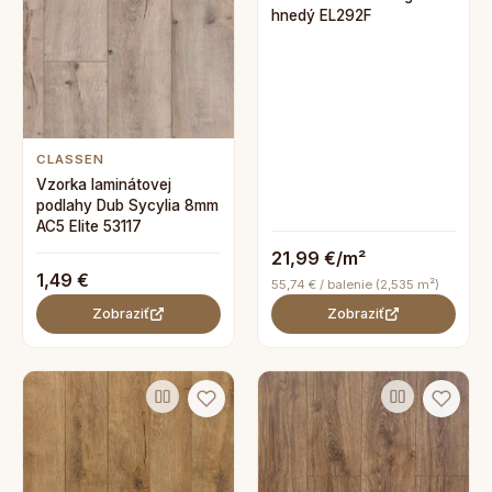
hnedý EL292F
CLASSEN
Vzorka laminátovej
podlahy Dub Sycylia 8mm
AC5 Elite 53117
21,99 €/m²
1,49 €
55,74 € / balenie (2,535 m²)
Zobraziť
Zobraziť