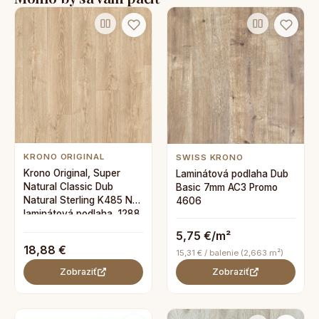
KRONO ORIGINAL
SWISS KRONO
Krono Original, Super
Laminátová podlaha Dub
Natural Classic Dub
Basic 7mm AC3 Promo
Natural Sterling K485 NL,
4606
laminátová podlaha, 1288
x 195 mm
5,75 €/m²
18,88 €
15,31 € / balenie (2,663 m²)
Zobraziť
Zobraziť