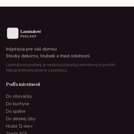
Inšpirácia pre váš domov.
Stovky dekorov, hrubiek a tried odolnosti.
Laminátové podlahy je nezávislý katalóg laminátových podláh.
Nákup prebieha priamo u predajcu.
Podľa miestnosti
Do obývačky
Do kuchyne
Do spálne
Do detskej izby
Hrubé 12 mm+
Trieda AC5