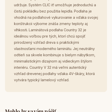
udržuje. Systém CLIC it! umožňuje jednoduchú a
čistú pokládku bez použitia lepidla. Podlaha je
vhodná na podlahové vykurovanie a vďaka svojej
konštrukcii výborne znáša zmeny teploty aj
vlhkosti. Laminátová podlaha Country 32 je
ideálnou voľbou pre tých, ktorí chcú spojiť
prirodzený vzhľad dreva s praktickými
vlastnosťami moderného laminátu. Jej neutrálny
odtieň sa skvele kombinuje s bielym nábytkom,
minimalistickým dizajnom aj vidieckym štýlom
interiéru. Country V 32 má veľmi autentický
vzhľad drevenej podlahy vďaka 4V-škáry, ktorá
vytvára typický lamelový vzhľad.
Mohlo by sa vám páčiť