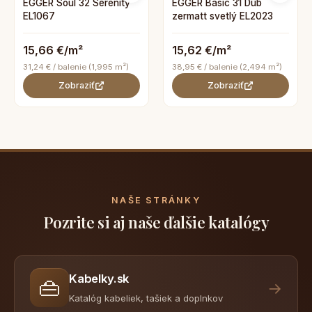
EGGER Soul 32 Serenity
EGGER Basic 31 Dub
EL1067
zermatt svetlý EL2023
15,66 €/m²
15,62 €/m²
31,24 € / balenie (1,995 m²)
38,95 € / balenie (2,494 m²)
Zobraziť
Zobraziť
NAŠE STRÁNKY
Pozrite si aj naše ďalšie katalógy
Kabelky.sk
👜
→
Katalóg kabeliek, tašiek a doplnkov