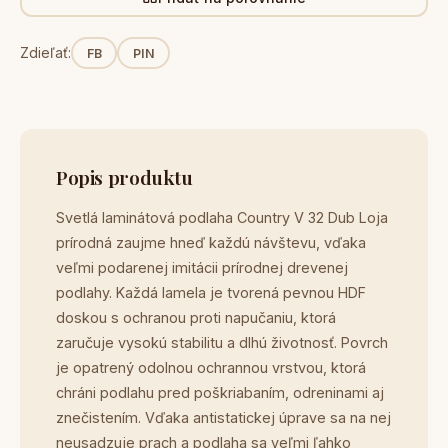
Zdieľať:
FB
PIN
Popis produktu
Svetlá laminátová podlaha Country V 32 Dub Loja
prírodná zaujme hneď každú návštevu, vďaka
veľmi podarenej imitácii prírodnej drevenej
podlahy. Každá lamela je tvorená pevnou HDF
doskou s ochranou proti napučaniu, ktorá
zaručuje vysokú stabilitu a dlhú životnosť. Povrch
je opatrený odolnou ochrannou vrstvou, ktorá
chráni podlahu pred poškriabaním, odreninami aj
znečistením. Vďaka antistatickej úprave sa na nej
neusadzuje prach a podlaha sa veľmi ľahko