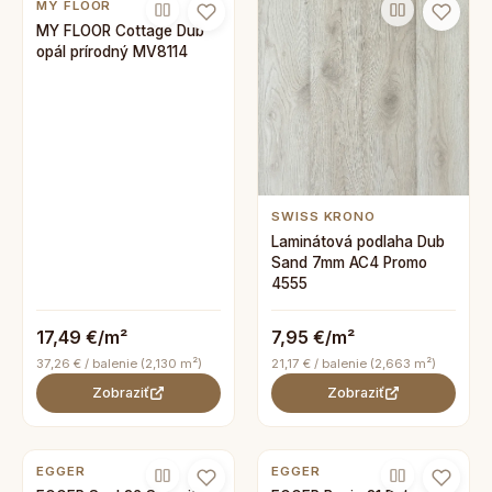
MY FLOOR
MY FLOOR Cottage Dub
opál prírodný MV8114
SWISS KRONO
Laminátová podlaha Dub
Sand 7mm AC4 Promo
4555
17,49 €/m²
7,95 €/m²
37,26 € / balenie (2,130 m²)
21,17 € / balenie (2,663 m²)
Zobraziť
Zobraziť
EGGER
EGGER