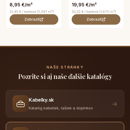
8,95 €/m²
19,95 €/m²
21,45 € / balenie (2,397 m²)
33,32 € / balenie (1,670 m²)
Zobraziť
Zobraziť
NAŠE STRÁNKY
Pozrite si aj naše ďalšie katalógy
Kabelky.sk
👜
→
Katalóg kabeliek, tašiek a doplnkov