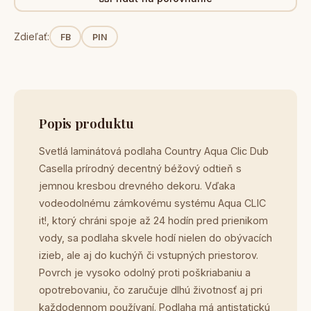
Zdieľať:
FB
PIN
Popis produktu
Svetlá laminátová podlaha Country Aqua Clic Dub
Casella prírodný decentný béžový odtieň s
jemnou kresbou drevného dekoru. Vďaka
vodeodolnému zámkovému systému Aqua CLIC
it!, ktorý chráni spoje až 24 hodín pred prienikom
vody, sa podlaha skvele hodí nielen do obývacích
izieb, ale aj do kuchýň či vstupných priestorov.
Povrch je vysoko odolný proti poškriabaniu a
opotrebovaniu, čo zaručuje dlhú životnosť aj pri
každodennom používaní. Podlaha má antistatickú