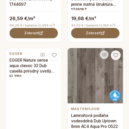
1744697
jemne matná štruktúra
1748187
26,59 €/m²
19,68 €/m²
66,28 € / balenie (2,493 m²)
43,02 € / balenie (2,186 m²)
Zobraziť
Zobraziť
EGGER
EGGER Nature sense
aqua classic 32 Dub
casella prírodný svetlý
EL2151
MASTERFLOOR
Laminátová podlaha
vodeodolná Dub Uptown
8mm AC4 Aqua Pro O522