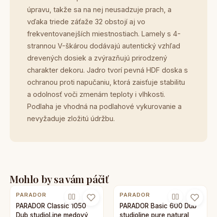
úpravu, takže sa na nej neusadzuje prach, a
vďaka triede záťaže 32 obstojí aj vo
frekventovanejších miestnostiach. Lamely s 4-
strannou V-škárou dodávajú autentický vzhľad
drevených dosiek a zvýrazňujú prirodzený
charakter dekoru. Jadro tvorí pevná HDF doska s
ochranou proti napučaniu, ktorá zaisťuje stabilitu
a odolnosť voči zmenám teploty i vlhkosti.
Podlaha je vhodná na podlahové vykurovanie a
nevyžaduje zložitú údržbu.
Mohlo by sa vám páčiť
PARADOR
PARADOR
PARADOR Classic 1050
PARADOR Basic 600 Dub
Dub studioLine medový
studioline pure natural