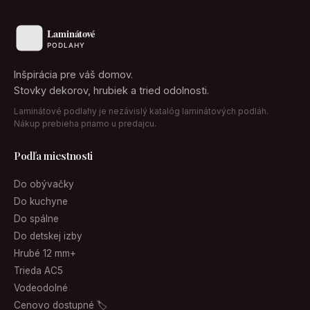
Inšpirácia pre váš domov.
Stovky dekorov, hrubiek a tried odolnosti.
Laminátové podlahy je nezávislý katalóg laminátových podláh.
Nákup prebieha priamo u predajcu.
Podľa miestnosti
Do obývačky
Do kuchyne
Do spálne
Do detskej izby
Hrubé 12 mm+
Trieda AC5
Vodeodolné
Cenovo dostupné 🏷