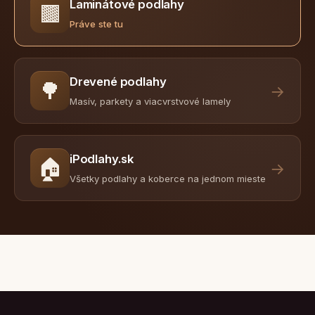
Laminátové podlahy
🟫
Práve ste tu
Drevené podlahy
🌳
→
Masív, parkety a viacvrstvové lamely
iPodlahy.sk
🏠
→
Všetky podlahy a koberce na jednom mieste